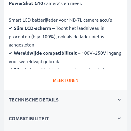
PowerShot G10
camera’s en meer.
Smart LCD batterijlader voor NB-7L camera accu’s
✔
Slim LCD-scherm
– Toont het laadniveau in
procenten (bijv. 100%), ook als de lader niet is
aangesloten
✔
Wereldwijde compatibiliteit
– 100V–250V ingang
voor wereldwijd gebruik
✔
Slim laden
– Variabele spanning verlengt de
levensduur van de batterij
MEER TONEN
✔
Gecertificeerde veiligheid
– CE- en RoHS-
goedgekeurd met bescherming tegen overladen,
TECHNISCHE DETAILS
oververhitting en kortsluiting
COMPATIBILITEIT
Compact & reisklaar
✔
Compact & lichtgewicht
– Past perfect in je