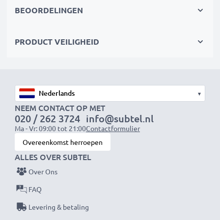
cameratas
BEOORDELINGEN
✔
Duurzame materialen
– Flexibel, breukbestendig
laadkabel en voedingsadapter
PRODUCT VEILIGHEID
Snelle laadtijden
1x 1000mAh accu:
ca. 2 uur
1x 2000mAh accu:
ca. 4 uur
▾
1x 3000mAh accu:
ca. 6 uur
NEEM CONTACT OP MET
020 / 262 3724
info@subtel.nl
Ma - Vr: 09:00 tot 21:00
Contactformulier
OPMERKING:
Laad je batterijen vóór het eerste
Overeenkomst herroepen
gebruik volledig op voor optimale prestaties en
ALLES OVER SUBTEL
levensduur.
Over Ons
Mis nooit meer een moment met deze slimme,
FAQ
compacte LCD-batterijlader van CELLONIC. Bestel
Levering & betaling
nu met snelle levering en 3 jaar garantie!