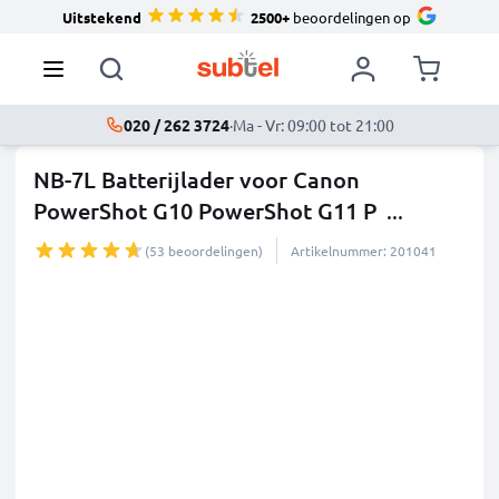
Uitstekend
2500+
beoordelingen op
020 / 262 3724
·
Ma - Vr: 09:00 tot 21:00
NB-7L Batterijlader voor Canon
PowerShot G10 PowerShot G11 P
...
meer
(53 beoordelingen)
Artikelnummer: 201041