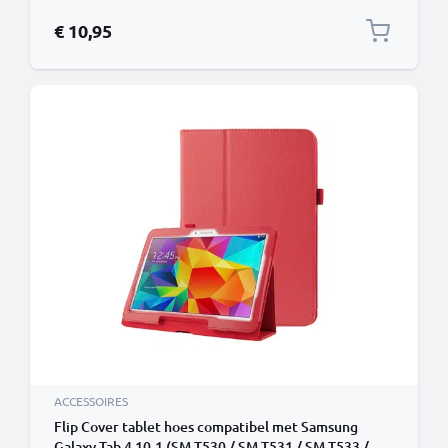
standfunctie - Kunstleer donkerblauw staande
klaphoes bookstyle - touchscreen
€ 10,95
ACCESSOIRES
Flip Cover tablet hoes compatibel met Samsung
Galaxy Tab 4 10.1 (SM-T530 / SM-T531 / SM-T533 /