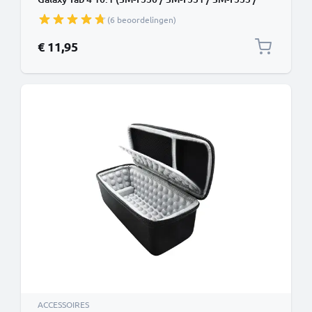
SM-T535) tablethoes met bumper en standaard /
(6 beoordelingen)
standfunctie - Kunstleer rood staande klaphoes
bookstyle - touchscreen
€ 11,95
ACCESSOIRES