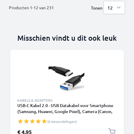
Producten
1
-
12
van
231
Tonen
Misschien vindt u dit ook leuk
KABELS & ADAPTERS
USB-C Kabel 2.0 - USB Datakabel voor Smartphone
(Samsung, Huawei, Google Pixel), Camera (Canon,
Panasonic Lumix, Sony, GoPro) - 1,0m 3A
(6 beoordelingen)
Oplaadkabel USB C Stekker
€ 4,95