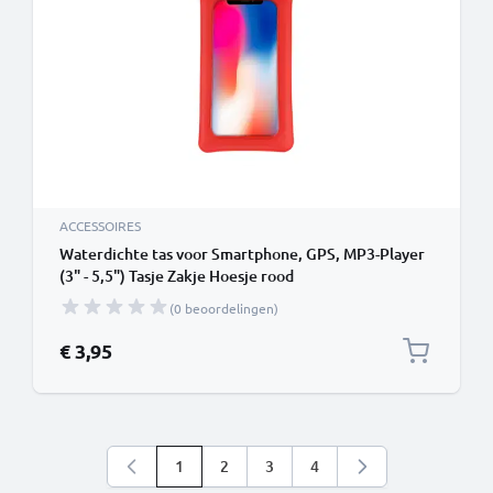
ACCESSOIRES
Waterdichte tas voor Smartphone, GPS, MP3-Player
(3" - 5,5") Tasje Zakje Hoesje rood
(0 beoordelingen)
€ 3,95
1
2
3
4
U lees momenteel pagina
Pagina
Pagina
Pagina