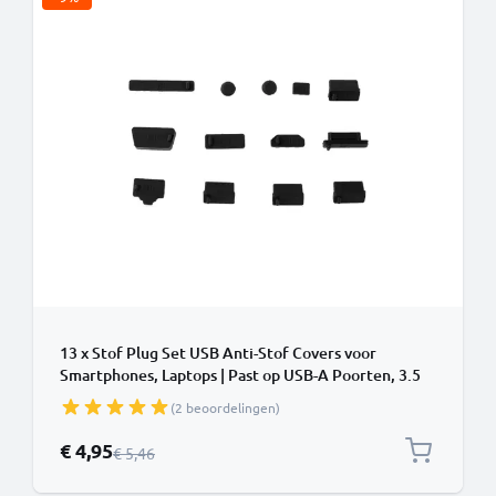
13 x Stof Plug Set USB Anti-Stof Covers voor
Smartphones, Laptops | Past op USB-A Poorten, 3.5
mm Koptelefoonaansluitingen etc. Siliconen, Zwart
(2 beoordelingen)
Speciale prijs
€ 4,95
Normale prijs
€ 5,46