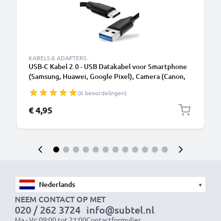
KABELS & ADAPTERS
USB-C Kabel 2.0 - USB Datakabel voor Smartphone
(Samsung, Huawei, Google Pixel), Camera (Canon,
Panasonic Lumix, Sony, GoPro) - 1,0m 3A
(6 beoordelingen)
Oplaadkabel USB C Stekker
€ 4,95
▾
NEEM CONTACT OP MET
020 / 262 3724
info@subtel.nl
Ma - Vr: 09:00 tot 21:00
Contactformulier