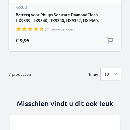
ACCU'S
Batterij voor Philips Sonicare DiamondClean
HX9339, HX9340, HX9350, HX9352, HX9360,
HX9370, HX9390 800mAh van CELLONIC
(41 beoordelingen)
€ 9,95
7
producten
Tonen
Misschien vindt u dit ook leuk