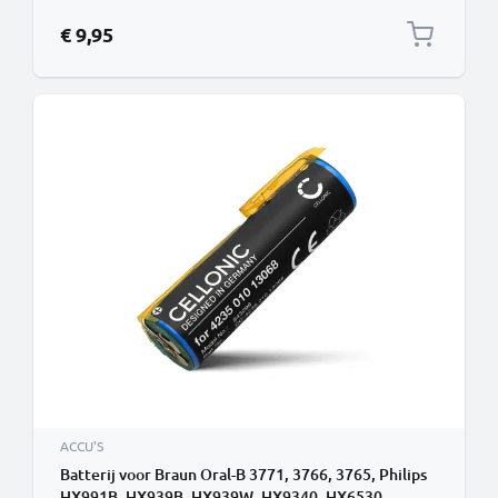
€ 9,95
ACCU'S
Batterij voor Braun Oral-B 3771, 3766, 3765, Philips
HX991B, HX939B, HX939W, HX9340, HX6530