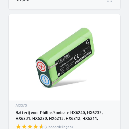
ACCU'S
Batterij voor Philips Sonicare HX6240, HX6232,
HX6231, HX6220, HX6213, HX6212, HX6211,
HX6210 700mAh van CELLONIC
(7 beoordelingen)