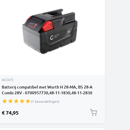
ACCU'S
Batterij compatibel met Wurth H 28-MA, BS 28-A
Combi 28V - 0700957730,48-11-1830,48-11-2830
3Ah vervangende accu reservebatterij extra
(1 beoordelingen)
energie
€ 74,95