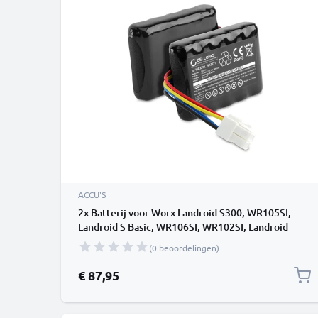
ACCU'S
2x Batterij voor Worx Landroid S300, WR105SI,
Landroid S Basic, WR106SI, WR102SI, Landroid
S500i, WR101SI, Landroid S500i (WA3230, WA3231,
(0 beoordelingen)
50032492) 2500mAh van CELLONIC
€ 87,95