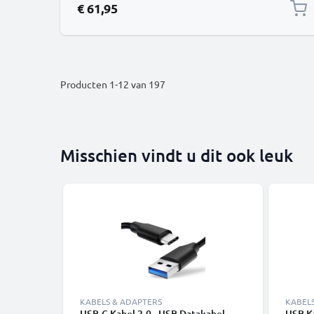
€ 61,95
Producten
1
-
12
van
197
Misschien vindt u dit ook leuk
KABELS & ADAPTERS
KABEL
USB-C Kabel 2.0 - USB Datakabel
USB K