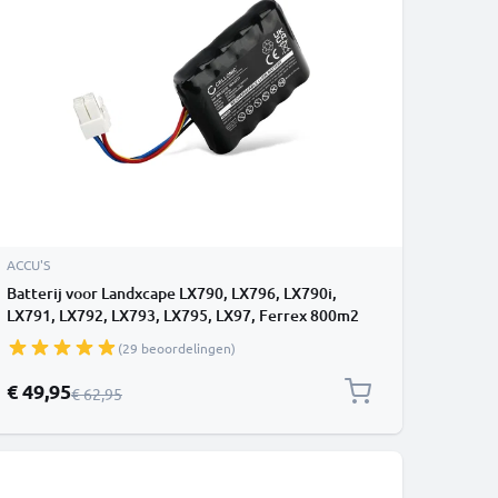
ACCU'S
Batterij voor Landxcape LX790, LX796, LX790i,
LX791, LX792, LX793, LX795, LX97, Ferrex 800m2
2021 (LA0001, LA0002) 2500mAh van CELLONIC
(29 beoordelingen)
Speciale prijs
€ 49,95
Normale prijs
€ 62,95