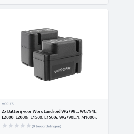
ACCU'S
2x Batterij voor Worx Landroid WG798E, WG794E,
L2000, L2000i, L1500, L1500i, WG790E.1, M1000i,
WR113MI, WG792E.1, WA3225 28.0v 2500mAh Li
(0 beoordelingen)
Ion van CELLONIC