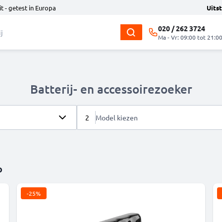
t - getest in Europa
Uits
020 / 262 3724
Ma - Vr: 09:00 tot 21:0
Batterij- en accessoirezoeker
2
Model kiezen
p
-25%