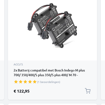
ACCU'S
2x Batterij compatibel met Bosch Indego M plus
700/ 350/400/S plus 350/S plus 400/ M 70 -
F016104898, F016L69176 2500mAh vervangende
(1 beoordelingen)
accu reservebatterij extra energie
€ 122,95