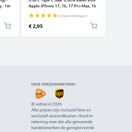
g - 1m
Apple iPhone 17, 16, 17 Pro Max, 16
telefoon
Pro, 16 Pro Max, 17 Pro, 16e, 16 Plus
luidspre
(2 beoordelingen)
Samsung Galaxy S25 Ultra, S25
Oplaadka
Google Pixel 10, 9a, 10 Pro, 10 Pro
Datakabe
€ 2,95
€ 4,95
XL Xiaomi 15 Ultra, Redmi Note 14
Pro+, Note 14 Pro, 15T Pro OnePlus
13 3A snell
ONZE VERZENDPARTNERS
© subtel.nl 2026
Alle prijzen zijn inclusief btw en
exclusief verzendkosten. Houd er
rekening mee dat alle genoemde
handelsmerken de geregistreerde