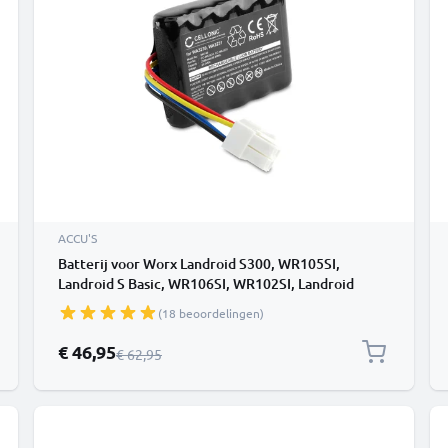
ACCU'S
Batterij voor Worx Landroid S300, WR105SI,
Landroid S Basic, WR106SI, WR102SI, Landroid
S500i, WA3230 2500mAh van CELLONIC
(18 beoordelingen)
Speciale prijs
€ 46,95
Normale prijs
€ 62,95