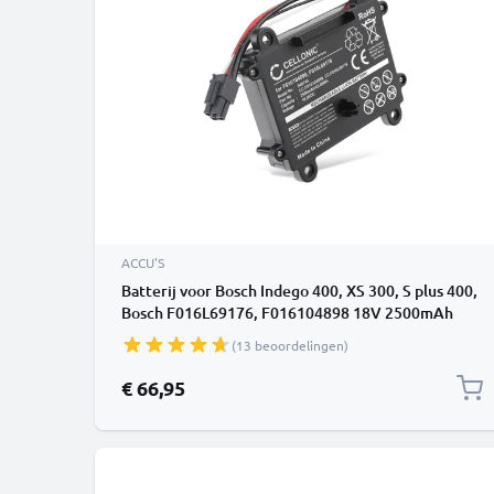
ACCU'S
Batterij voor Bosch Indego 400, XS 300, S plus 400,
Bosch F016L69176, F016104898 18V 2500mAh
Lithium Ion van CELLONIC
(13 beoordelingen)
€ 66,95