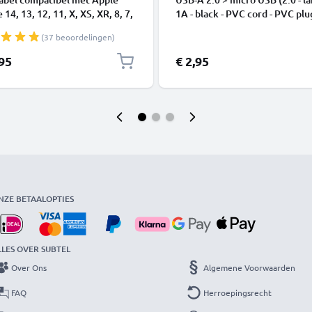
 14, 13, 12, 11, X, XS, XR, 8, 7,
1A - black - PVC cord - PVC plu
1m Oplaadkabel smartphone
(37 beoordelingen)
,95
€ 2,95
NZE BETAALOPTIES
LLES OVER SUBTEL
Over Ons
Algemene Voorwaarden
FAQ
Herroepingsrecht