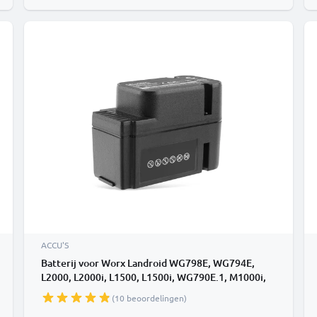
ACCU'S
Batterij voor Worx Landroid WG798E, WG794E,
L2000, L2000i, L1500, L1500i, WG790E.1, M1000i,
WR113MI, WG792E.1, WA3225 28.0v 2500mAh Li
(10 beoordelingen)
Ion van CELLONIC