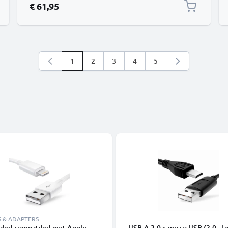
€ 61,95
1
2
3
4
5
U lees momenteel pagina
Pagina
Pagina
Pagina
Pagina
S & ADAPTERS
abel compatibel met Apple
USB-A 2.0 > micro USB (2.0 - la