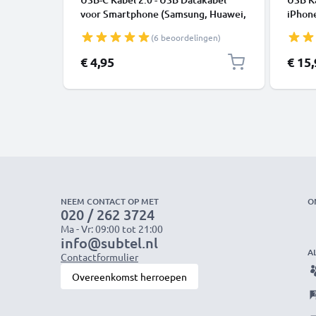
voor Smartphone (Samsung, Huawei,
iPhone
Google Pixel), Camera (Canon,
SE - 
(6 beoordelingen)
Panasonic Lumix, Sony, GoPro) -
1,0m 3A Oplaadkabel USB C Stekker
€ 4,95
€ 15
NEEM CONTACT OP MET
O
020 / 262 3724
Ma - Vr: 09:00 tot 21:00
info@subtel.nl
A
Contactformulier
Overeenkomst herroepen