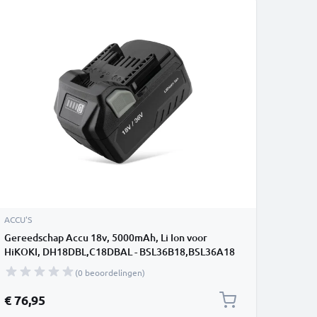
ACCU'S
Gereedschap Accu 18v, 5000mAh, Li Ion voor
HiKOKI, DH18DBL,C18DBAL - BSL36B18,BSL36A18
Vervangende batterij
(0 beoordelingen)
€ 76,95