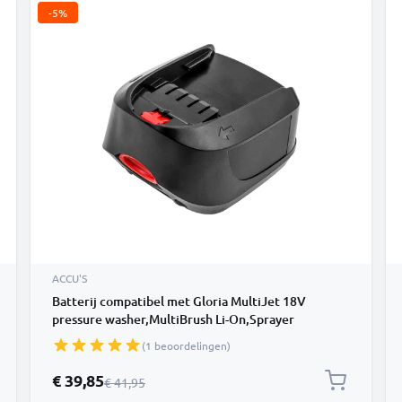
-5%
ACCU'S
Batterij compatibel met Gloria MultiJet 18V
pressure washer,MultiBrush Li-On,Sprayer
Compressor - 729102.0000 2000mAh vervangende
(1 beoordelingen)
accu reservebatterij extra energie
Speciale prijs
€ 39,85
Normale prijs
€ 41,95