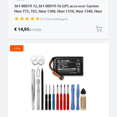
361-00019-12,361-00019-16 GPS accu voor Garmin
Nüvi 775, 765, Nüvi 1300, Nüvi 1310, Nüvi 1340, Nüvi
1350, Nüvi 1370, Nüvi 1390, Nüvi 245W - 1250mAh +
(12 beoordelingen)
Schroevendraaier-set vervangende batterij navigatie
Speciale prijs
€ 14,95
Normale prijs
€ 17,95
-11%