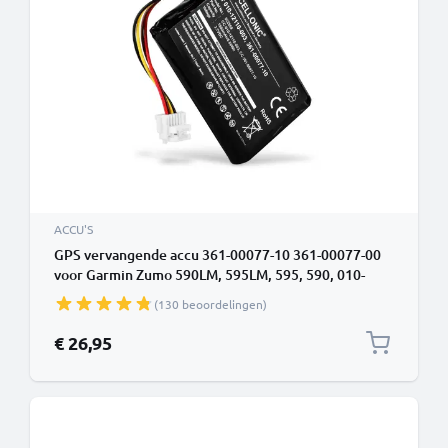
ACCU'S
GPS vervangende accu 361-00077-10 361-00077-00
voor Garmin Zumo 590LM, 595LM, 595, 590, 010-
01603-10 - 1800mAh Wisselbatterij voor navigatie &
(130 beoordelingen)
GPS
€ 26,95