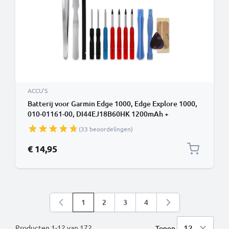
ACCU'S
Batterij voor Garmin Edge 1000, Edge Explore 1000,
010-01161-00, DI44EJ18B60HK 1200mAh +
Gereedschapsset 17dlg van CELLONIC
(33 beoordelingen)
€ 14,95
1
2
3
4
U lees momenteel pagina
Pagina
Pagina
Pagina
Producten
1
-
12
van
172
Tonen