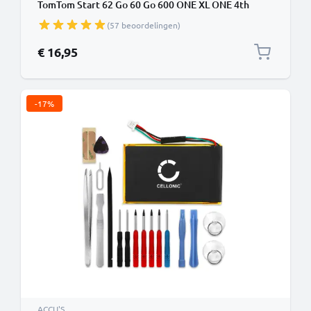
TomTom Start 62 Go 60 Go 600 ONE XL ONE 4th
Edition XXL 540 - 1200mAh + Gereedschapsset 17dlg
(57 beoordelingen)
vervangende batterij navigatie
€ 16,95
-17%
ACCU'S