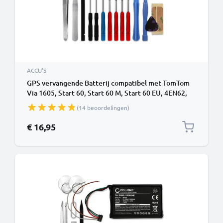
ACCU'S
GPS vervangende Batterij compatibel met TomTom
Via 1605, Start 60, Start 60 M, Start 60 EU, 4EN62,
VF6D, AHA11111003 Navigatie - 1020mAh 3.7V
(14 beoordelingen)
vervangaccu & + Schroevendraaier-set batterij
toolkit gereedschapset
€ 16,95