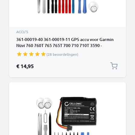
ACCU'S
361-00019-40 361-00019-11 GPS accu voor Garmin
Nüvi 760 760T 765 765T 700 710 710T 3590 -
1250mAh + Schroevendraaier-set vervangende
(28 beoordelingen)
batterij navigatie
€ 14,95