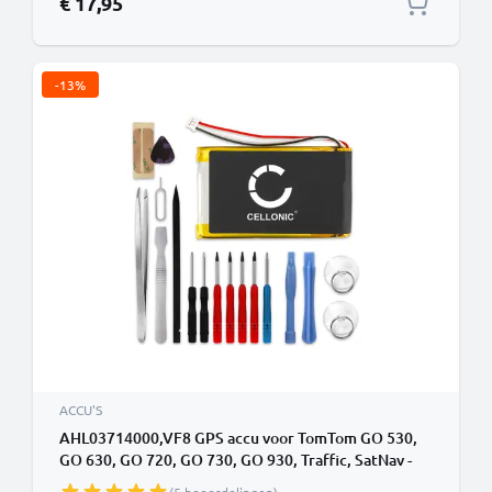
€ 17,95
-13%
ACCU'S
AHL03714000,VF8 GPS accu voor TomTom GO 530,
GO 630, GO 720, GO 730, GO 930, Traffic, SatNav -
1300mAh + Schroevendraaier-set vervangende