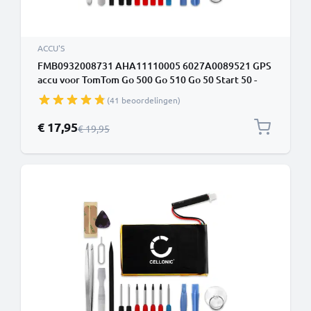
ACCU'S
FMB0932008731 AHA11110005 6027A0089521 GPS
accu voor TomTom Go 500 Go 510 Go 50 Start 50 -
950mAh + Schroevendraaier-set vervangende
(41 beoordelingen)
batterij navigatie
Speciale prijs
€ 17,95
Normale prijs
€ 19,95