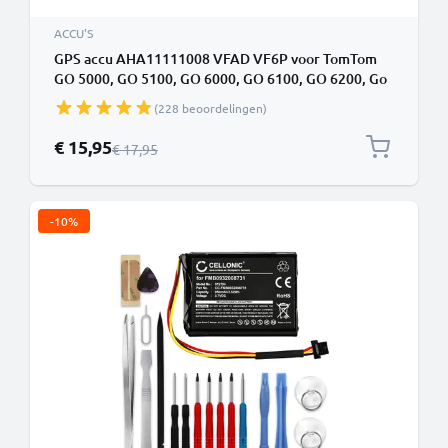
ACCU'S
GPS accu AHA11111008 VFAD VF6P voor TomTom
GO 5000, GO 5100, GO 6000, GO 6100, GO 6200, Go
6250 - 1100mAh batterij vervangen Navigatie accu +
(228 beoordelingen)
gereedschapset toolkit
Speciale prijs
€ 15,95
Normale prijs
€ 17,95
-10%