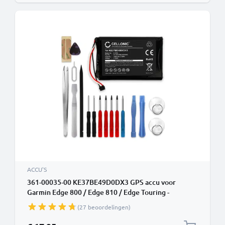
ACCU'S
361-00035-00 KE37BE49D0DX3 GPS accu voor
Garmin Edge 800 / Edge 810 / Edge Touring -
1000mAh + Schroevendraaier-set vervangende
(27 beoordelingen)
batterij navigatie