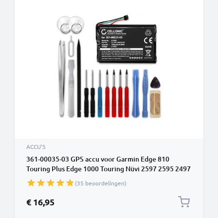
ACCU'S
361-00035-03 GPS accu voor Garmin Edge 810
Touring Plus Edge 1000 Touring Nüvi 2597 2595 2497
- 1200mAh + Schroevendraaier-set vervangende
(35 beoordelingen)
batterij navigatie
€ 16,95