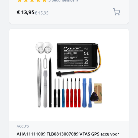
(5 beoordelingen)
batterij navigatie
Speciale prijs
€ 13,95
Normale prijs
€ 15,95
ACCU'S
AHA11111009 FLB0813007089 VFAS GPS accu voor