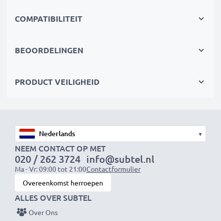
✔ Extra bescherming voor het opbergen van de
camera in een tas als je op onderzoek bent
COMPATIBILITEIT
✔ Effectieve bescherming tegen stof als de camera
voor langere perioden niet in gebruik is
BEOORDELINGEN
✔ Snel en makkelijk te bevestigen en verwijderen
dankzij de schroefdop
PRODUCT VEILIGHEID
Fabrikant: CELLONIC
Kleur
: zwart
Materiaal
: Plastic
▾
NEEM CONTACT OP MET
Systeem
: Bajonet
020 / 262 3724
info@subtel.nl
Ma - Vr: 09:00 tot 21:00
Contactformulier
Overeenkomst herroepen
ALLES OVER SUBTEL
★ 3 jaar garantie ★
Als internationale speciaalzaak sinds 2004 weten wij,
Over Ons