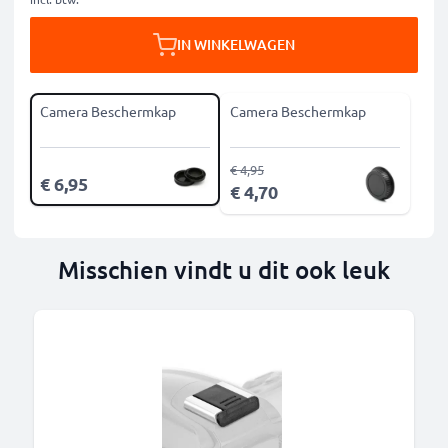
IN WINKELWAGEN
Camera Beschermkap
Camera Beschermkap
€ 4,95
€ 6,95
€ 4,70
Misschien vindt u dit ook leuk
B