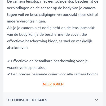
De camera lensdop met een schroefdop beschermt de
verbindingen en de sensor op de body van je camera
tegen vuil en beschadigingen veroorzaakt door stof of
andere verontreinigen.
Als je je camera niet nodig hebt en de lens losmaakt
van de body kun je de beschermende cover, die
effectieve bescherming biedt, er snel en makkelijk
afschroeven.
✔ Effectieve en betaalbare bescherming voor je
waardevolle apparatuur.
✔ Een precies passende cover voor alle camera body’s
met de volgende verbindingen: EOS EF, EF-S Mount
MEER TONEN
✔ Bescherming tegen stof en vuil
✔ Bescherming voor de camera body tegen lichte
TECHNISCHE DETAILS
impact