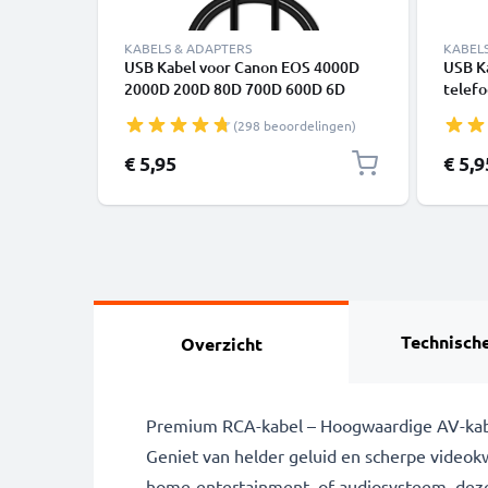
KABELS & ADAPTERS
KABEL
USB Kabel voor Canon EOS 4000D
USB K
2000D 200D 80D 700D 600D 6D
telefo
Mark II 5D Mark III EOS M10
of lui
(298 beoordelingen)
PowerShot G7X SX530 IXUS 185 - 1m
PVC
IFC-200U IFC-400PCU IFC-500U
€ 5,95
€ 5,9
Oplaadkabel 1A Camera foto PVC
Datakabel zwart
Technische
Overzicht
Premium RCA-kabel – Hoogwaardige AV-kabel
Geniet van helder geluid en scherpe videokw
home-entertainment- of audiosysteem, deze h