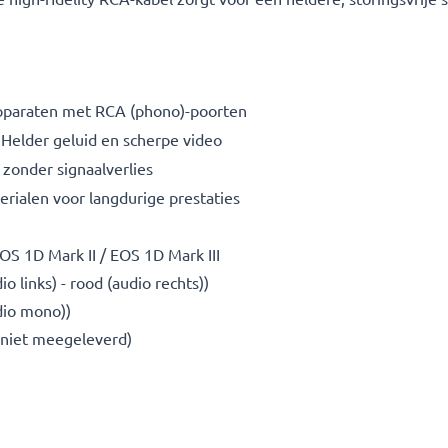
pparaten met RCA (phono)-poorten
Helder geluid en scherpe video
 zonder signaalverlies
ialen voor langdurige prestaties
S 1D Mark II / EOS 1D Mark III
io links) - rood (audio rechts))
udio mono))
 niet meegeleverd)