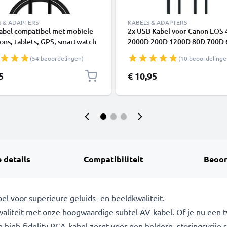
S & ADAPTERS
KABELS & ADAPTERS
abel compatibel met mobiele
2x USB Kabel voor Canon EOS
ons, tablets, GPS, smartwatch
2000D 200D 1200D 80D 700D
dsprekers - 1m Oplaadkabel 1A
6D Mark II 5D Mark III EOS M1
(54 beoordelingen)
(10 beoordelinge
PowerShot G7X SX530 HS IXUS
1m Oplaadkabel 1A Camera fo
5
€ 10,95
PVC Datakabel zwart
 details
Compatibiliteit
Beoor
 voor superieure geluids- en beeldkwaliteit.
aliteit met onze hoogwaardige subtel AV-kabel. Of je nu een t
igh-fidelity RCA-kabel zorgt voor een heldere, storingsvrije s