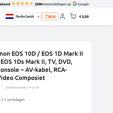
tekend
2500+
beoordelingen op
Google
B2B
€ 0,00
▾
Knevel minicart,
0
non EOS 10D / EOS 1D Mark II
/ EOS 1Ds Mark II, TV, DVD,
Console – AV-kabel, RCA-
Video Composiet
Artikelnummer: 912129
: 2-3 werkdagen