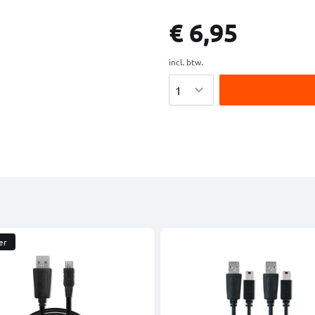
€ 6,95
incl. btw.
Aantal
er