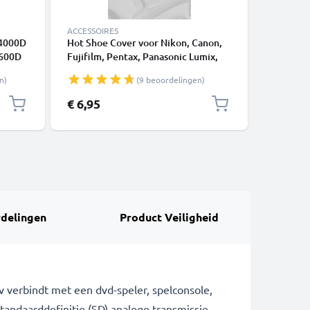
ACCESSOIRES
BATTERIJ
 4000D
Hot Shoe Cover voor Nikon, Canon,
AA NiMH 
 600D
Fujifilm, Pentax, Panasonic Lumix,
accu voo
0
Leica van CELLONIC
SX160 IS
n)
(9 beoordelingen)
 185 -
2600mAh
to
2AH,NB3
€ 6,95
€ 14,95
vervange
delingen
Product Veiligheid
v verbindt met een dvd-speler, spelconsole,
tandaarddefinitie (SD) analoge transmissie