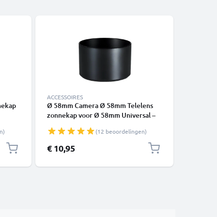
-5%
ACCESSOIRES
ACCESSOI
nekap
Ø 58mm Camera Ø 58mm Telelens
Ø 58mm 
zonnekap voor Ø 58mm Universal –
zonnekap
aad
Metaal schroefdraad Rond Zonnekap
Plastic 
n)
(12 beoordelingen)
kap
van CELLONIC
Square Z
Speciale 
€ 10,95
€ 10,40