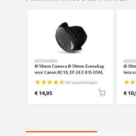
ACCESSOIRES
ACCESS
Ø 58mm Camera Ø 58mm Zonnekap
Ø 58m
voor Canon XC10, EF 24 2.8 IS USM,
lens z
HF G40, EF 85mm 1.8 USM – Plastic
58mm,
(36 beoordelingen)
schroefdraad Tulp / Petal Zonnekap
– Met
van CELLONIC
Zonne
€ 14,95
€ 10