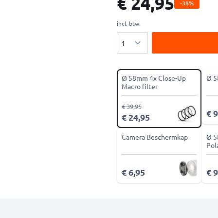
€ 24,95
-38%
incl. btw.
Aantal
Ø 58mm 4x Close-Up
Ø 5
Macro filter
€ 39,95
€ 9
€ 24,95
Camera Beschermkap
Ø 
Pol
€ 6,95
€ 9