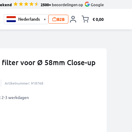
tekend
2500+
beoordelingen op
Google
B2B
€ 0,00
▾
Knevel minicart,
0
 filter voor Ø 58mm Close-up
Artikelnummer: 918768
: 2-3 werkdagen