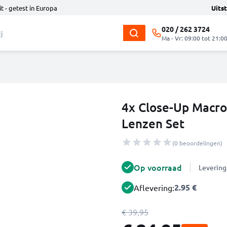
t - getest in Europa
Uits
020 / 262 3724
Ma - Vr: 09:00 tot 21:0
4x Close-Up Macro
Lenzen Set
(0 beoordelingen)
Op voorraad
Levering
2.95 €
Aflevering:
€ 39,95