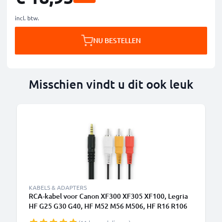
incl. btw.
NU BESTELLEN
Misschien vindt u dit ook leuk
B
KABELS & ADAPTERS
RCA-kabel voor Canon XF300 XF305 XF100, Legria
HF G25 G30 G40, HF M52 M56 M506, HF R16 R106
R306, Vixia HF R500, XA35 XA30 XA20, XH-A1,