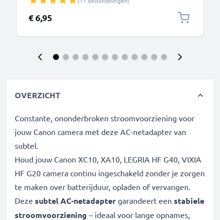
(11 beoordelingen)
FS100 FS200, MV890, TV, DVD, Blu-Ray, Camera,
Console – AV-kabel, RCA-connector, Audio-Video
€ 6,95
Composiet
OVERZICHT
Constante, ononderbroken stroomvoorziening voor
jouw Canon camera met deze AC-netadapter van
subtel.
Houd jouw Canon XC10, XA10, LEGRIA HF G40, VIXIA
HF G20 camera continu ingeschakeld zonder je zorgen
te maken over batterijduur, opladen of vervangen.
Deze
subtel AC-netadapter
garandeert een
stabiele
stroomvoorziening
– ideaal voor lange opnames,