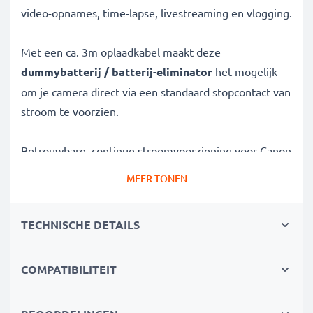
video-opnames, time-lapse, livestreaming en vlogging.
Met een ca. 3m oplaadkabel maakt deze
dummybatterij / batterij-eliminator
het mogelijk
om je camera direct via een standaard stopcontact van
stroom te voorzien.
Betrouwbare, continue stroomvoorziening voor Canon
camera’s
MEER TONEN
✔
AC-netadapter
voor ononderbroken stroom
✔
Geen oplaadonderbrekingen
– ideaal voor
TECHNISCHE DETAILS
foto-/videobewerking, grote gegevensoverdracht of
ononderbroken weergave
✔
COMPATIBILITEIT
Ondersteunt DC-opladen
(indien compatibel met
jouw camera)
✔
Perfect voor:
Studiofotografie, videostreaming,