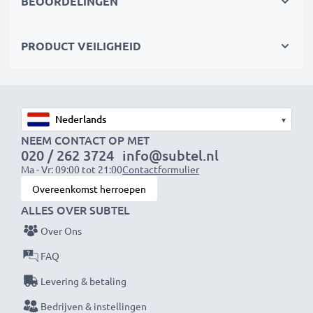
BEOORDELINGEN
vlogging, portret- en productfotografie
✔
100% compatibel
met Canon XC10, XA10, XA40,
PRODUCT VEILIGHEID
HF G25, FS200 en meer
Veilig en duurzaam ontwerp
✔
Gecertificeerde bescherming
– kortsluitings-,
▾
oververhittings- en overspanningsbeveiliging
NEEM CONTACT OP MET
020 / 262 3724
info@subtel.nl
✔
Hoogwaardige stekker
met een flexibele, stevige
Ma - Vr: 09:00 tot 21:00
Contactformulier
kabel
Overeenkomst herroepen
ALLES OVER SUBTEL
CA-570 Voeding / Netadapter
Over Ons
Merk:
subtel Camera Voeding
Ingangsspanning:
100-240V
FAQ
Uitgangsspanning / Output Volt:
8.4V
Levering & betaling
Uitgang / Output ampère:
1.5A
Bedrijven & instellingen