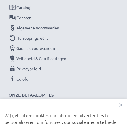
Voedingskabel:
ca. 3m oplaadkabel
Catalogi
Onbeperkte stroomvoorziening voor jouw Canon
Contact
camera met onze subtel AC-adapter. Bestel nu
Algemene Voorwaarden
voor snelle levering & 3 jaar garantie!
Herroepingsrecht
Garantievoorwaarden
Veiligheid & Certificeringen
Privacybeleid
Colofon
ONZE BETAALOPTIES
×
Wij gebruiken cookies om inhoud en advertenties te
ONZE VERZENDPARTNERS
personaliseren, om functies voor sociale media te bieden