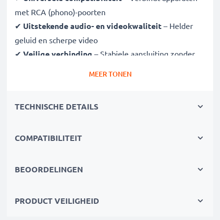
met RCA (phono)-poorten
✔
Uitstekende audio- en videokwaliteit
– Helder
geluid en scherpe video
✔
Veilige verbinding
– Stabiele aansluiting zonder
signaalverlies
MEER TONEN
✔
Duurzaam ontwerp
– Hoogwaardige materialen
voor langdurige prestaties
TECHNISCHE DETAILS
Volledig compatibel met Canon XF300 XF305 XF100
met Cinch aansluiting (geel (video) / wit (audio links) -
COMPATIBILITEIT
rood (audio rechts))
met Cinch aansluiting (geel (video) / wit (audio mono))
BEOORDELINGEN
met SCART aansluiting (alleen met adapter, niet
meegeleverd)
PRODUCT VEILIGHEID
Perfect voor: