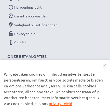
Herroepingsrecht
Garantievoorwaarden
Veiligheid & Certificeringen
Privacybeleid
Colofon
ONZE BETAALOPTIES
×
Wij gebruiken cookies om inhoud en advertenties te
ONZE VERZENDPARTNERS
personaliseren, om functies voor sociale media te bieden
en om ons verkeer te analyseren. Je kunt alle cookies
accepteren, alleen noodzakelijke cookies toestaan of je
© subtel.nl 2026
voorkeuren beheren. Meer informatie over het gebruik
Alle prijzen zijn inclusief btw en exclusief verzendkosten.
Houd er rekening mee dat alle genoemde handelsmerken de
van cookies vind je in ons
privacybeleid
geregistreerde handelsmerken van hun eigenaren zijn en