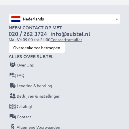
✔ Home-entertainment- en audiosystemen
✔ Spelconsoles
▾
✔ Televisies & projectoren
NEEM CONTACT OP MET
✔ DVD- & Blu-ray-spelers
020 / 262 3724
info@subtel.nl
Ma - Vr: 09:00 tot 21:00
Contactformulier
✔ Subwoofers & versterkers
Overeenkomst herroepen
ALLES OVER SUBTEL
Upgrade je audio-video ervaring met onze
hoogwaardige RCA-kabels van subtel – bestel nu
Over Ons
voor snelle levering & 3 jaar garantie!
FAQ
Levering & betaling
Bedrijven & instellingen
Catalogi
Contact
Algemene Voorwaarden