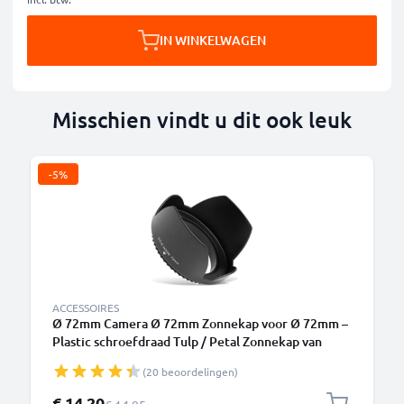
IN WINKELWAGEN
Misschien vindt u dit ook leuk
-5%
ACCESSOIRES
Ø 72mm Camera Ø 72mm Zonnekap voor Ø 72mm –
Plastic schroefdraad Tulp / Petal Zonnekap van
CELLONIC
(20 beoordelingen)
Speciale prijs
€ 14,20