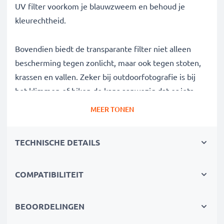
UV filter voorkom je blauwzweem en behoud je
kleurechtheid.
Bovendien biedt de transparante filter niet alleen
bescherming tegen zonlicht, maar ook tegen stoten,
krassen en vallen. Zeker bij outdoorfotografie is bij
het klimmen of hiken de kans aanwezig dat er iets
gebeurt, deze filter voorkomt enrstige schade.
MEER TONEN
Camerafilter voor perfecte foto's bij veel zonlicht
TECHNISCHE DETAILS
✔ Blokkeerfilter voor doeltreffende filtering van
storende UV-straling
COMPATIBILITEIT
✔ Verwijdert onscherpte, blauwzweem en
kleurafwijkingen veroorzaakt door UV-licht
✔ Scherpere en meer briljante beelden
BEOORDELINGEN