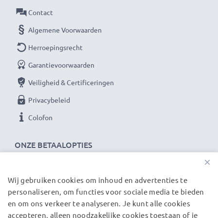
Materiaal: frame en schroefdraad gemaakt van Metaal
Contact
Geschikt voor lenzen met filterschroefdraad:72mm
Algemene Voorwaarden
diameter
Herroepingsrecht
★ 3 Jaar Garantie ★
Garantievoorwaarden
CELLONIC filters staan voor hoogwaardige producten
Veiligheid & Certificeringen
en gecertificeerde veiligheid. Daarvan profiteer je
Privacybeleid
met 36 maanden garantie!
Colofon
ONZE BETAALOPTIES
×
Wij gebruiken cookies om inhoud en advertenties te
ONZE VERZENDPARTNERS
personaliseren, om functies voor sociale media te bieden
en om ons verkeer te analyseren. Je kunt alle cookies
accepteren, alleen noodzakelijke cookies toestaan of je
© subtel.nl 2026