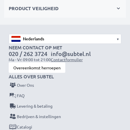
Maximale lichtdoorlatendheid en beeldkwaliteit
PRODUCT VEILIGHEID
zonder afbreuk te doen aan de kleuren
✔ Doorzichtig filter met kleurneutraal glas
✔ Maximale lichtdoorlaatbaarheid - geen verlenging
▾
van de belichtingstijd
NEEM CONTACT OP MET
020 / 262 3724
info@subtel.nl
✔ Geen storende reflecties - antireflecterende
Ma - Vr: 09:00 tot 21:00
Contactformulier
coating
Overeenkomst herroepen
ALLES OVER SUBTEL
Effectieve bescherming van de lens
Over Ons
✔ Beschermingsfilter / beschermend glas voor de lens
✔ Voorkomt dat schokken, vallen, regen, stof of
FAQ
steenslag de voorste lens beschadigen
Levering & betaling
Bedrijven & instellingen
CELLONIC UV Lensbeschermingsfilter
Kleur: kleurneutraal fotofilter, helder glas
Catalogi