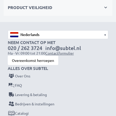
Maximale lichtdoorlatendheid en beeldkwaliteit
PRODUCT VEILIGHEID
zonder afbreuk te doen aan de kleuren
✔ Doorzichtig filter met kleurneutraal glas
✔ Maximale lichtdoorlaatbaarheid - geen verlenging
▾
van de belichtingstijd
NEEM CONTACT OP MET
020 / 262 3724
info@subtel.nl
✔ Geen storende reflecties - antireflecterende
Ma - Vr: 09:00 tot 21:00
Contactformulier
coating
Overeenkomst herroepen
ALLES OVER SUBTEL
Effectieve bescherming van de lens
Over Ons
✔ Beschermingsfilter / beschermend glas voor de lens
✔ Voorkomt dat schokken, vallen, regen, stof of
FAQ
steenslag de voorste lens beschadigen
Levering & betaling
Bedrijven & instellingen
CELLONIC UV Lensbeschermingsfilter
Kleur: kleurneutraal fotofilter, helder glas
Catalogi