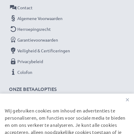
Materiaal: frame en schroefdraad gemaakt van Metaal
Contact
Geschikt voor lenzen met filterschroefdraad:43mm
Algemene Voorwaarden
diameter
Herroepingsrecht
★ 3 Jaar Garantie ★
Garantievoorwaarden
CELLONIC filters staan voor hoogwaardige producten
Veiligheid & Certificeringen
en gecertificeerde veiligheid. Daarvan profiteer je
Privacybeleid
met 36 maanden garantie!
Colofon
ONZE BETAALOPTIES
×
Wij gebruiken cookies om inhoud en advertenties te
ONZE VERZENDPARTNERS
personaliseren, om functies voor sociale media te bieden
en om ons verkeer te analyseren. Je kunt alle cookies
accepteren, alleen noodzakelijke cookies toestaan of je
© subtel.nl 2026