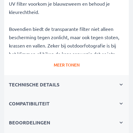
UV filter voorkom je blauwzweem en behoud je
kleurechtheid.
Bovendien biedt de transparante filter niet alleen
bescherming tegen zonlicht, maar ook tegen stoten,
krassen en vallen. Zeker bij outdoorfotografie is bij
het klimmen of hiken de kans aanwezig dat er iets
gebeurt, deze filter voorkomt enrstige schade.
MEER TONEN
Camerafilter voor perfecte foto's bij veel zonlicht
TECHNISCHE DETAILS
✔ Blokkeerfilter voor doeltreffende filtering van
storende UV-straling
COMPATIBILITEIT
✔ Verwijdert onscherpte, blauwzweem en
kleurafwijkingen veroorzaakt door UV-licht
✔ Scherpere en meer briljante beelden
BEOORDELINGEN