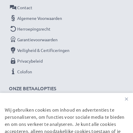
Materiaal: frame en schroefdraad gemaakt van Metaal
Contact
Geschikt voor lenzen met filterschroefdraad:82mm
Algemene Voorwaarden
diameter
Herroepingsrecht
★ 3 Jaar Garantie ★
Garantievoorwaarden
CELLONIC filters staan voor hoogwaardige producten
Veiligheid & Certificeringen
en gecertificeerde veiligheid. Daarvan profiteer je
Privacybeleid
met 36 maanden garantie!
Colofon
ONZE BETAALOPTIES
×
Wij gebruiken cookies om inhoud en advertenties te
ONZE VERZENDPARTNERS
personaliseren, om functies voor sociale media te bieden
en om ons verkeer te analyseren. Je kunt alle cookies
accepteren, alleen noodzakelijke cookies toestaan of je
© subtel.nl 2026