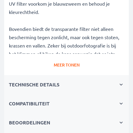
UV filter voorkom je blauwzweem en behoud je
kleurechtheid.
Bovendien biedt de transparante filter niet alleen
bescherming tegen zonlicht, maar ook tegen stoten,
krassen en vallen. Zeker bij outdoorfotografie is bij
het klimmen of hiken de kans aanwezig dat er iets
gebeurt, deze filter voorkomt enrstige schade.
MEER TONEN
Camerafilter voor perfecte foto's bij veel zonlicht
TECHNISCHE DETAILS
✔ Blokkeerfilter voor doeltreffende filtering van
storende UV-straling
COMPATIBILITEIT
✔ Verwijdert onscherpte, blauwzweem en
kleurafwijkingen veroorzaakt door UV-licht
✔ Scherpere en meer briljante beelden
BEOORDELINGEN