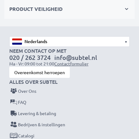
Maximale lichtdoorlatendheid en beeldkwaliteit
PRODUCT VEILIGHEID
zonder afbreuk te doen aan de kleuren
✔ Doorzichtig filter met kleurneutraal glas
✔ Maximale lichtdoorlaatbaarheid - geen verlenging
▾
van de belichtingstijd
NEEM CONTACT OP MET
020 / 262 3724
info@subtel.nl
✔ Geen storende reflecties - antireflecterende
Ma - Vr: 09:00 tot 21:00
Contactformulier
coating
Overeenkomst herroepen
ALLES OVER SUBTEL
Effectieve bescherming van de lens
Over Ons
✔ Beschermingsfilter / beschermend glas voor de lens
✔ Voorkomt dat schokken, vallen, regen, stof of
FAQ
steenslag de voorste lens beschadigen
Levering & betaling
Bedrijven & instellingen
CELLONIC UV Lensbeschermingsfilter
Kleur: kleurneutraal fotofilter, helder glas
Catalogi