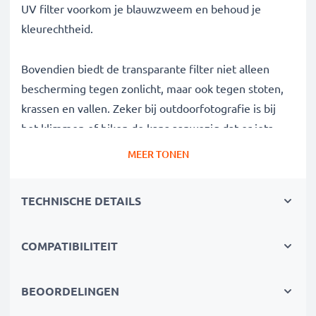
UV filter voorkom je blauwzweem en behoud je
kleurechtheid.
Bovendien biedt de transparante filter niet alleen
bescherming tegen zonlicht, maar ook tegen stoten,
krassen en vallen. Zeker bij outdoorfotografie is bij
het klimmen of hiken de kans aanwezig dat er iets
gebeurt, deze filter voorkomt enrstige schade.
MEER TONEN
Camerafilter voor perfecte foto's bij veel zonlicht
TECHNISCHE DETAILS
✔ Blokkeerfilter voor doeltreffende filtering van
storende UV-straling
COMPATIBILITEIT
✔ Verwijdert onscherpte, blauwzweem en
kleurafwijkingen veroorzaakt door UV-licht
✔ Scherpere en meer briljante beelden
BEOORDELINGEN