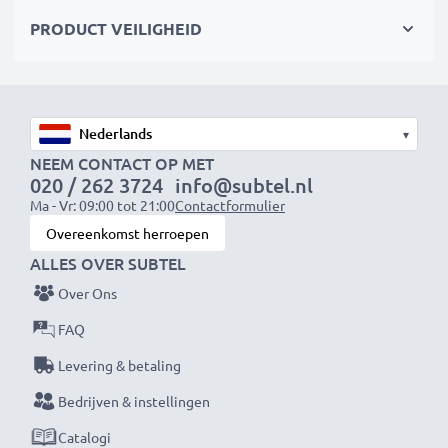
Maximale lichtdoorlatendheid en beeldkwaliteit
PRODUCT VEILIGHEID
zonder afbreuk te doen aan de kleuren
✔ Doorzichtig filter met kleurneutraal glas
✔ Maximale lichtdoorlaatbaarheid - geen verlenging
▾
van de belichtingstijd
NEEM CONTACT OP MET
020 / 262 3724
info@subtel.nl
✔ Geen storende reflecties - antireflecterende
Ma - Vr: 09:00 tot 21:00
Contactformulier
coating
Overeenkomst herroepen
ALLES OVER SUBTEL
Effectieve bescherming van de lens
Over Ons
✔ Beschermingsfilter / beschermend glas voor de lens
✔ Voorkomt dat schokken, vallen, regen, stof of
FAQ
steenslag de voorste lens beschadigen
Levering & betaling
Bedrijven & instellingen
CELLONIC UV Lensbeschermingsfilter
Kleur: kleurneutraal fotofilter, helder glas
Catalogi