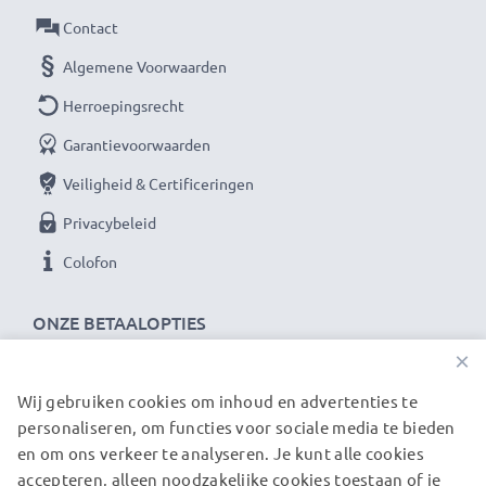
Materiaal: frame en schroefdraad gemaakt van Metaal
Contact
Geschikt voor lenzen met filterschroefdraad:49mm
Algemene Voorwaarden
diameter
Herroepingsrecht
★ 3 Jaar Garantie ★
Garantievoorwaarden
CELLONIC filters staan voor hoogwaardige producten
Veiligheid & Certificeringen
en gecertificeerde veiligheid. Daarvan profiteer je
Privacybeleid
met 36 maanden garantie!
Colofon
ONZE BETAALOPTIES
×
Wij gebruiken cookies om inhoud en advertenties te
ONZE VERZENDPARTNERS
personaliseren, om functies voor sociale media te bieden
en om ons verkeer te analyseren. Je kunt alle cookies
accepteren, alleen noodzakelijke cookies toestaan of je
© subtel.nl 2026