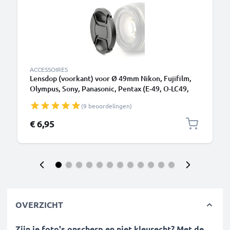
ACCESSOIRES
Lensdop (voorkant) voor Ø 49mm Nikon, Fujifilm,
Olympus, Sony, Panasonic, Pentax (E-49, O-LC49,
ALC-F49S), Snap-On: Centrale knijp Dop Cover
(9 beoordelingen)
Beschermkap
€ 6,95
OVERZICHT
Zijn je foto's onscherp en niet kleurecht? Met de