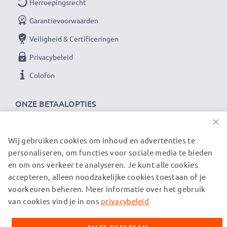
Herroepingsrecht
★ 3 Jaar Garantie ★
Garantievoorwaarden
CELLONIC filters staan voor hoogwaardige producten
Veiligheid & Certificeringen
en gecertificeerde veiligheid. Daarvan profiteer je
Privacybeleid
met 36 maanden garantie!
Colofon
ONZE BETAALOPTIES
×
Wij gebruiken cookies om inhoud en advertenties te
ONZE VERZENDPARTNERS
personaliseren, om functies voor sociale media te bieden
en om ons verkeer te analyseren. Je kunt alle cookies
accepteren, alleen noodzakelijke cookies toestaan of je
© subtel.nl 2026
voorkeuren beheren. Meer informatie over het gebruik
Alle prijzen zijn inclusief btw en exclusief verzendkosten.
Houd er rekening mee dat alle genoemde handelsmerken de
van cookies vind je in ons
privacybeleid
geregistreerde handelsmerken van hun eigenaren zijn en
uitsluitend worden vermeld om informatie over onze