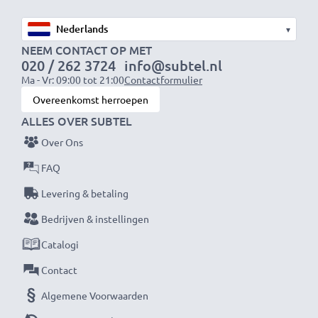
✔ Doorzichtig filter met kleurneutraal glas
✔ Maximale lichtdoorlaatbaarheid - geen verlenging
▾
van de belichtingstijd
NEEM CONTACT OP MET
020 / 262 3724
info@subtel.nl
✔ Geen storende reflecties - antireflecterende
Ma - Vr: 09:00 tot 21:00
Contactformulier
coating
Overeenkomst herroepen
ALLES OVER SUBTEL
Effectieve bescherming van de lens
Over Ons
✔ Beschermingsfilter / beschermend glas voor de lens
✔ Voorkomt dat schokken, vallen, regen, stof of
FAQ
steenslag de voorste lens beschadigen
Levering & betaling
Bedrijven & instellingen
CELLONIC UV Lensbeschermingsfilter
Kleur: kleurneutraal fotofilter, helder glas
Catalogi
Materiaal: frame en schroefdraad gemaakt van Metaal
Contact
Geschikt voor lenzen met filterschroefdraad:40.5mm
Algemene Voorwaarden
diameter