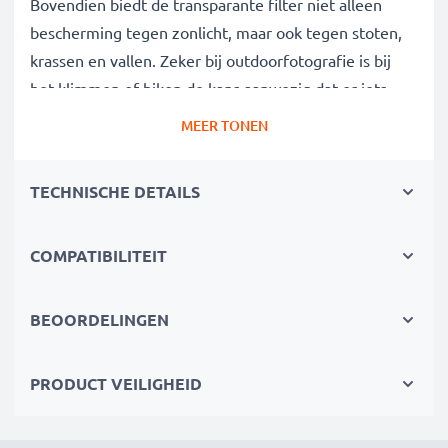
Bovendien biedt de transparante filter niet alleen
bescherming tegen zonlicht, maar ook tegen stoten,
krassen en vallen. Zeker bij outdoorfotografie is bij
het klimmen of hiken de kans aanwezig dat er iets
gebeurt, deze filter voorkomt enrstige schade.
MEER TONEN
Camerafilter voor perfecte foto's bij veel zonlicht
TECHNISCHE DETAILS
✔ Blokkeerfilter voor doeltreffende filtering van
storende UV-straling
COMPATIBILITEIT
✔ Verwijdert onscherpte, blauwzweem en
kleurafwijkingen veroorzaakt door UV-licht
✔ Scherpere en meer briljante beelden
BEOORDELINGEN
Maximale lichtdoorlatendheid en beeldkwaliteit
PRODUCT VEILIGHEID
zonder afbreuk te doen aan de kleuren