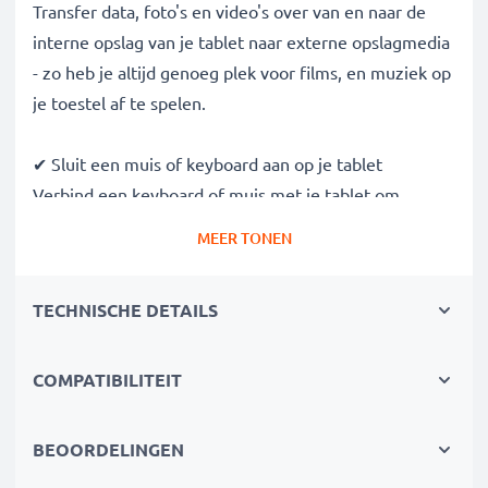
Transfer data, foto's en video's over van en naar de
interne opslag van je tablet naar externe opslagmedia
- zo heb je altijd genoeg plek voor films, en muziek op
je toestel af te spelen.
✔ Sluit een muis of keyboard aan op je tablet
Verbind een keyboard of muis met je tablet om
sneller te typen en te scrollen, en gebruik je device
MEER TONEN
als het touchscreen kapot of defect is.
TECHNISCHE DETAILS
✔ Gamen met Xbox en PS controllers
Sluit spelcontrollers aan van Xbox, PlayStation of
andere USB OTG ondersteunde gamepads voor
COMPATIBILITEIT
comfortable mobiel gamen
BEOORDELINGEN
✔ Maak verbinding met andere telefoons, tablets,