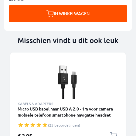
IN WINKELWAGEN
Misschien vindt u dit ook leuk
B
KABELS & ADAPTERS
Micro USB kabel naar USB A 2.0 - 1m voor camera
mobiele telefoon smartphone navigatie headset
tablet oplaadkabel 2A zwart Nylon
(25 beoordelingen)
€ 2,95