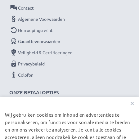
Als internationale vakhandelaar sinds 2004 weten wij
Contact
waarom het draait bij hoogwaardige producten.
Algemene Voorwaarden
Daarom bieden wij 36 maanden garantie!
Herroepingsrecht
Garantievoorwaarden
Veiligheid & Certificeringen
Privacybeleid
Colofon
ONZE BETAALOPTIES
×
Wij gebruiken cookies om inhoud en advertenties te
ONZE VERZENDPARTNERS
personaliseren, om functies voor sociale media te bieden
en om ons verkeer te analyseren. Je kunt alle cookies
accepteren, alleen noodzakelijke cookies toestaan of je
© subtel.nl 2026