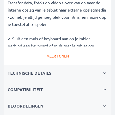
Transfer data, foto's en video's over van en naar de
interne opslag van je tablet naar externe opslagmedia
- zo heb je altijd genoeg plek voor films, en muziek op
je toestel af te spelen.
✔ Sluit een muis of keyboard aan op je tablet
Verbind een keyboard of muis met je tablet om
sneller te typen en te scrollen, en gebruik je device
MEER TONEN
als het touchscreen kapot of defect is.
TECHNISCHE DETAILS
✔ Gamen met Xbox en PS controllers
Sluit spelcontrollers aan van Xbox, PlayStation of
andere USB OTG ondersteunde gamepads voor
COMPATIBILITEIT
comfortable mobiel gamen
BEOORDELINGEN
✔ Maak verbinding met andere telefoons, tablets,