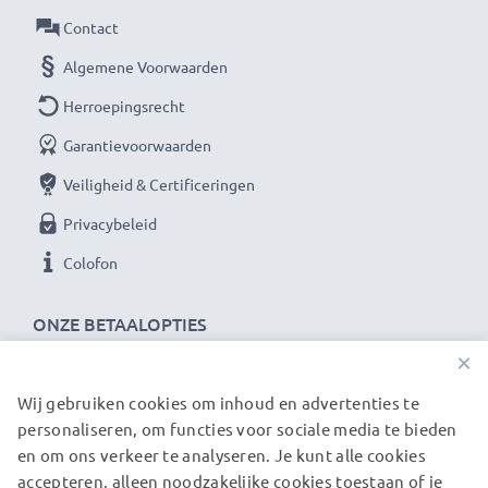
Als internationale vakhandelaar sinds 2004 weten wij
Contact
waarom het draait bij hoogwaardige producten.
Algemene Voorwaarden
Daarom bieden wij 36 maanden garantie!
Herroepingsrecht
Garantievoorwaarden
Veiligheid & Certificeringen
Privacybeleid
Colofon
ONZE BETAALOPTIES
×
Wij gebruiken cookies om inhoud en advertenties te
ONZE VERZENDPARTNERS
personaliseren, om functies voor sociale media te bieden
en om ons verkeer te analyseren. Je kunt alle cookies
accepteren, alleen noodzakelijke cookies toestaan of je
© subtel.nl 2026