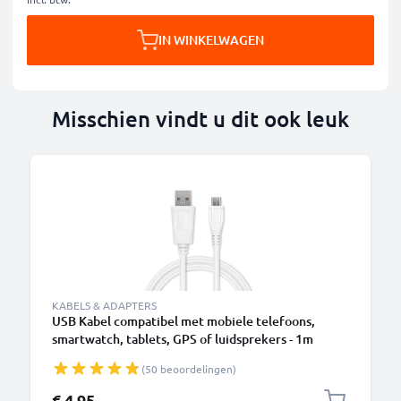
IN WINKELWAGEN
Misschien vindt u dit ook leuk
B
KABELS & ADAPTERS
USB Kabel compatibel met mobiele telefoons,
smartwatch, tablets, GPS of luidsprekers - 1m
Oplaadkabel 1A Laad Snoer PVC Datakabel wit
(50 beoordelingen)
€ 4,95