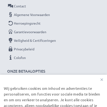
Onbeperkte stroomvoorziening voor jouw Sony
Contact
camera met onze subtel AC-adapter. Bestel nu
Algemene Voorwaarden
voor snelle levering & 3 jaar garantie!
Herroepingsrecht
Garantievoorwaarden
Veiligheid & Certificeringen
Privacybeleid
Colofon
ONZE BETAALOPTIES
×
Wij gebruiken cookies om inhoud en advertenties te
ONZE VERZENDPARTNERS
personaliseren, om functies voor sociale media te bieden
en om ons verkeer te analyseren. Je kunt alle cookies
accepteren, alleen noodzakelijke cookies toestaan of je
© subtel.nl 2026