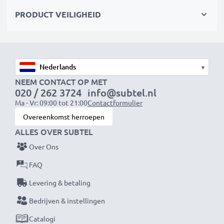
✔
100% compatibel
met Sony Cyber-shot H3, W1,
PRODUCT VEILIGHEID
P200, V1, F88 en meer
Veilig en duurzaam ontwerp
✔
Gecertificeerde bescherming
– kortsluitings-,
▾
oververhittings- en overspanningsbeveiliging
NEEM CONTACT OP MET
020 / 262 3724
info@subtel.nl
✔
Hoogwaardige stekker
met een flexibele, stevige
Ma - Vr: 09:00 tot 21:00
Contactformulier
kabel
Overeenkomst herroepen
ALLES OVER SUBTEL
AC-LS5 Voeding / Netadapter
Over Ons
Merk:
subtel Camera Voeding
Ingangsspanning:
100-240V
FAQ
Uitgangsspanning / Output Volt:
4.2V
Levering & betaling
Uitgang / Output ampère:
1.1A
Bedrijven & instellingen
Voedingskabel:
ca. 2,25m oplaadkabel
Catalogi