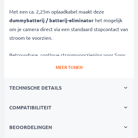
Met een ca. 2,25m oplaadkabel maakt deze
dummybatterij / batterij-eliminator
het mogelijk
om je camera direct via een standaard stopcontact van
stroom te voorzien.
Betrouwbare, continue stroomvoorziening voor Sony
camera’s
MEER TONEN
✔
AC-netadapter
voor ononderbroken stroom
✔
Geen oplaadonderbrekingen
– ideaal voor
TECHNISCHE DETAILS
foto-/videobewerking, grote gegevensoverdracht of
ononderbroken weergave
✔
COMPATIBILITEIT
Ondersteunt DC-opladen
(indien compatibel met
jouw camera)
✔
Perfect voor:
Studiofotografie, videostreaming,
BEOORDELINGEN
vlogging, portret- en productfotografie