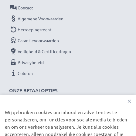
camera met onze subtel AC-adapter. Bestel nu
Contact
voor snelle levering & 3 jaar garantie!
Algemene Voorwaarden
Herroepingsrecht
Garantievoorwaarden
Veiligheid & Certificeringen
Privacybeleid
Colofon
ONZE BETAALOPTIES
×
Wij gebruiken cookies om inhoud en advertenties te
ONZE VERZENDPARTNERS
personaliseren, om functies voor sociale media te bieden
en om ons verkeer te analyseren. Je kunt alle cookies
accepteren, alleen noodzakelijke cookies toestaan of je
© subtel.nl 2026