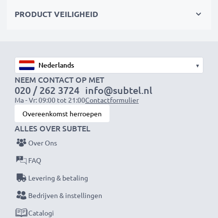
✔
100% compatibel
met DSC-H1, DSC-H2 en meer
PRODUCT VEILIGHEID
Veilig en duurzaam ontwerp
✔
Gecertificeerde bescherming
– kortsluitings-,
oververhittings- en overspanningsbeveiliging
▾
✔
Hoogwaardige stekker
met een flexibele, stevige
NEEM CONTACT OP MET
020 / 262 3724
info@subtel.nl
kabel
Ma - Vr: 09:00 tot 21:00
Contactformulier
Overeenkomst herroepen
AC-LS5 Voeding / Netadapter
ALLES OVER SUBTEL
Merk:
subtel Camera Voeding
Over Ons
Ingangsspanning:
100-240V
Uitgangsspanning / Output Volt:
4.2V
FAQ
Uitgang / Output ampère:
1.5A
Levering & betaling
Voedingskabel:
ca. 2,25m oplaadkabel
Bedrijven & instellingen
Catalogi
Onbeperkte stroomvoorziening voor jouw Sony