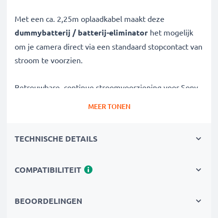
Met een ca. 2,25m oplaadkabel maakt deze
dummybatterij / batterij-eliminator
het mogelijk
om je camera direct via een standaard stopcontact van
stroom te voorzien.
Betrouwbare, continue stroomvoorziening voor Sony
camera’s
MEER TONEN
✔
AC-netadapter
voor ononderbroken stroom
✔
Geen oplaadonderbrekingen
– ideaal voor
TECHNISCHE DETAILS
foto-/videobewerking, grote gegevensoverdracht of
ononderbroken weergave
COMPATIBILITEIT
✔
Ondersteunt DC-opladen
(indien compatibel met
jouw camera)
✔
Perfect voor:
Studiofotografie, videostreaming,
BEOORDELINGEN
vlogging, portret- en productfotografie