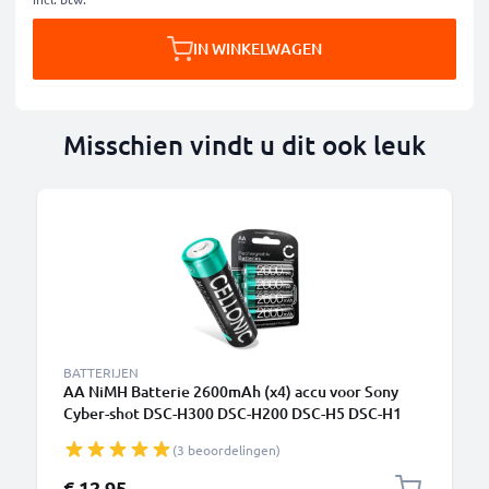
IN WINKELWAGEN
Misschien vindt u dit ook leuk
BATTERIJEN
AA NiMH Batterie 2600mAh (x4) accu voor Sony
Cyber-shot DSC-H300 DSC-H200 DSC-H5 DSC-H1
DSC-H2 - 4x AA 2600mAh NH-AA-2DB vervangende
(3 beoordelingen)
accu voor camera
€ 12,95