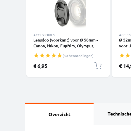
ACCESSOIRES
ACCESS
Lensdop (voorkant) voor Ø 58mm -
Ø 52m
Canon, Nikon, Fujifilm, Olympus,
voor U
Sony, Panasonic, Pentax, Snap-On:
schroe
(30 beoordelingen)
Centrale knijp Dop Cover
van C
Beschermkap
€ 6,95
€ 14
Technische
Overzicht