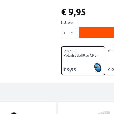
€ 9,95
incl. btw.
Aantal
Ø 52mm
Ø 5
Polarisatiefilter CPL
€ 9,95
€ 9