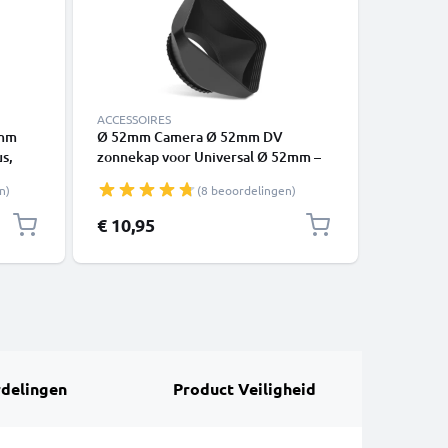
ACCESSOIRES
ACCESSOI
2mm
Ø 52mm Camera Ø 52mm DV
Ø 52mm 
s,
zonnekap voor Universal Ø 52mm –
voor Uni
,FLCP-
Plastic schroefdraad Vierkant /
Opvouwba
n)
(8 beoordelingen)
On:
Square Zonnekap van CELLONIC
Inklapba
van CEL
€ 10,95
€ 9,95
delingen
Product Veiligheid