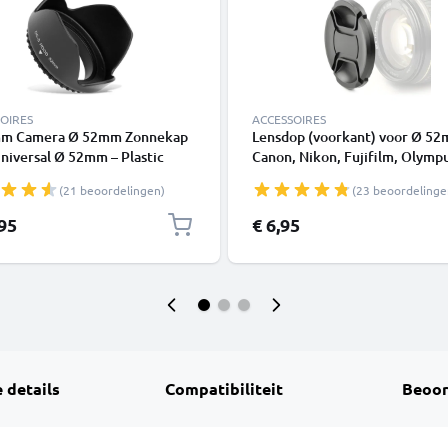
OIRES
ACCESSOIRES
m Camera Ø 52mm Zonnekap
Lensdop (voorkant) voor Ø 5
niversal Ø 52mm – Plastic
Canon, Nikon, Fujifilm, Olympu
fdraad Tulp / Petal Zonnekap
Sony, Panasonic, Pentax (E-52
(21 beoordelingen)
(23 beoordelinge
ELLONIC
52,LC-N52,CP-52,LC-52), Snap-
Centrale knijp Dop Cover
,95
€ 6,95
Beschermkap
 details
Compatibiliteit
Beoor