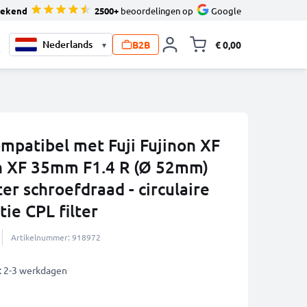
tekend
2500+
beoordelingen op
Google
B2B
€ 0,00
▾
Knevel minicart,
0
compatibel met Fuji Fujinon XF
n XF 35mm F1.4 R (Ø 52mm)
er schroefdraad - circulaire
tie CPL filter
Artikelnummer: 918972
: 2-3 werkdagen