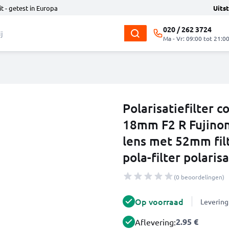
t - getest in Europa
Uits
020 / 262 3724
Ma - Vr: 09:00 tot 21:0
Polarisatiefilter 
18mm F2 R Fujino
lens met 52mm filt
pola-filter polarisa
(0 beoordelingen)
Op voorraad
Levering
2.95 €
Aflevering: