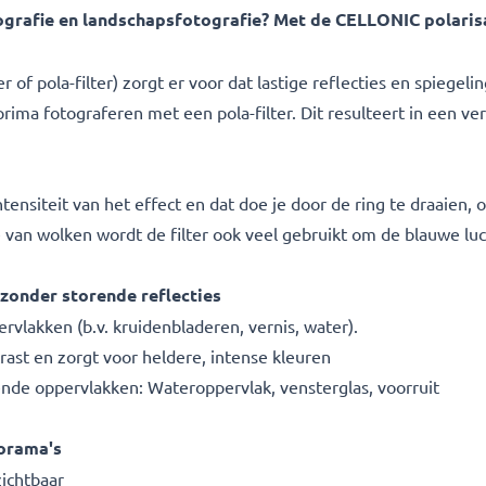
tografie en landschapsfotografie? Met de CELLONIC polarisat
ter of pola-filter) zorgt er voor dat lastige reflecties en spieg
prima fotograferen met een pola-filter. Dit resulteert in een ve
ntensiteit van het effect en dat doe je door de ring te draaien, o
e van wolken wordt de filter ook veel gebruikt om de blauwe lu
zonder storende reflecties
rvlakken (b.v. kruidenbladeren, vernis, water).
ast en zorgt voor heldere, intense kleuren
ende oppervlakken: Wateroppervlak, vensterglas, voorruit
norama's
ichtbaar