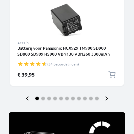
ACCU'S
Batterij voor Panasonic HCX929 TM900 SD900
SD800 SD909 HS900 VBN130 VBN260 3300mAh
van CELLONIC
(34 beoordelingen)
€ 39,95