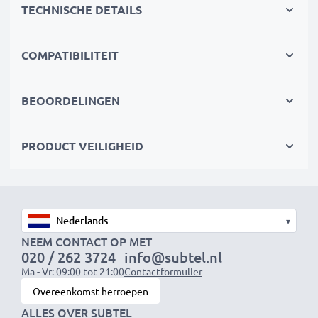
TECHNISCHE DETAILS
✔
Gecertificeerde veiligheid
– CE- en RoHS-
goedgekeurd met bescherming tegen overladen,
COMPATIBILITEIT
oververhitting en kortsluiting
Compact & reisklaar
BEOORDELINGEN
✔
Compact & lichtgewicht
– Past perfect in je
cameratas
PRODUCT VEILIGHEID
✔
Duurzame materialen
– Flexibel, breukbestendig
laadkabel en voedingsadapter
Snelle laadtijden
▾
1x 1000mAh accu:
ca. 2 uur
NEEM CONTACT OP MET
020 / 262 3724
info@subtel.nl
1x 2000mAh accu:
ca. 4 uur
Ma - Vr: 09:00 tot 21:00
Contactformulier
1x 3000mAh accu:
ca. 6 uur
Overeenkomst herroepen
ALLES OVER SUBTEL