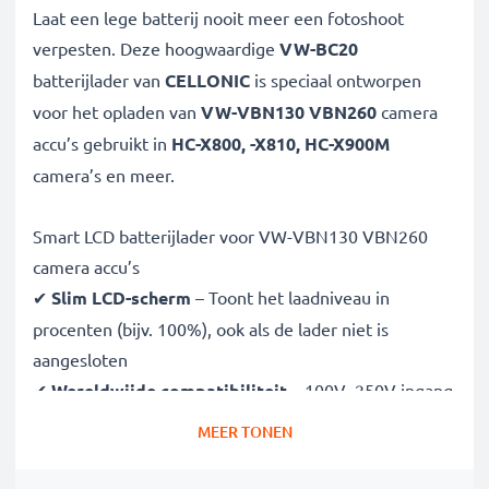
Laat een lege batterij nooit meer een fotoshoot
verpesten. Deze hoogwaardige
VW-BC20
batterijlader van
CELLONIC
is speciaal ontworpen
voor het opladen van
VW-VBN130 VBN260
camera
accu’s gebruikt in
HC-X800, -X810, HC-X900M
camera’s en meer.
Smart LCD batterijlader voor VW-VBN130 VBN260
camera accu’s
✔
Slim LCD-scherm
– Toont het laadniveau in
procenten (bijv. 100%), ook als de lader niet is
aangesloten
✔
Wereldwijde compatibiliteit
– 100V–250V ingang
voor wereldwijd gebruik
MEER TONEN
✔
Slim laden
– Variabele spanning verlengt de
levensduur van de batterij