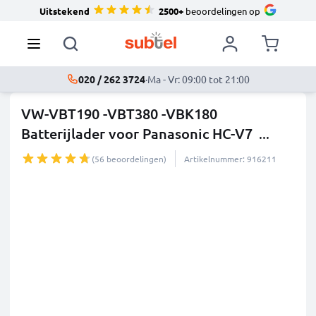
Uitstekend
2500+
beoordelingen op
020 / 262 3724
·
Ma - Vr: 09:00 tot 21:00
VW-VBT190 -VBT380 -VBK180
Batterijlader voor Panasonic HC-V7
...
meer
(56 beoordelingen)
Artikelnummer: 916211