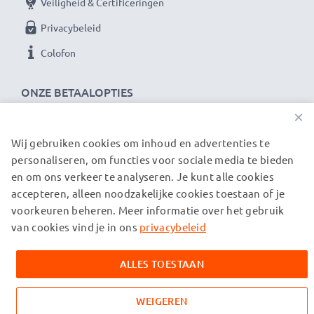
Veiligheid & Certificeringen
Privacybeleid
Colofon
ONZE BETAALOPTIES
×
Wij gebruiken cookies om inhoud en advertenties te
ONZE VERZENDPARTNERS
personaliseren, om functies voor sociale media te bieden
en om ons verkeer te analyseren. Je kunt alle cookies
accepteren, alleen noodzakelijke cookies toestaan of je
© subtel.nl 2026
voorkeuren beheren. Meer informatie over het gebruik
Alle prijzen zijn inclusief btw en exclusief verzendkosten.
Houd er rekening mee dat alle genoemde handelsmerken de
van cookies vind je in ons
privacybeleid
geregistreerde handelsmerken van hun eigenaren zijn en
uitsluitend worden vermeld om informatie over onze
ALLES TOESTAAN
producten te verstrekken.
WEIGEREN