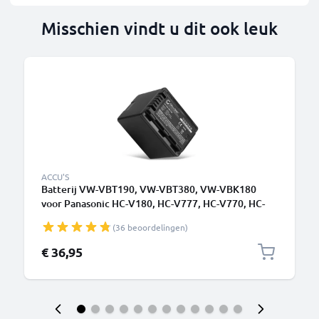
Misschien vindt u dit ook leuk
ACCU'S
Batterij VW-VBT190, VW-VBT380, VW-VBK180
voor Panasonic HC-V180, HC-V777, HC-V770, HC-
V380, HC-VX870 camera - 4040mAh vervangende
(36 beoordelingen)
accu camcorder
€ 36,95