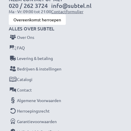
020 / 262 3724
info@subtel.nl
1x 2000mAh accu:
ca. 4 uur
Ma - Vr: 09:00 tot 21:00
Contactformulier
1x 3000mAh accu:
ca. 6 uur
Overeenkomst herroepen
ALLES OVER SUBTEL
OPMERKING:
Laad je batterijen vóór het eerste
Over Ons
gebruik volledig op voor optimale prestaties en
levensduur.
FAQ
Levering & betaling
Mis nooit meer een moment met deze slimme,
Bedrijven & instellingen
compacte LCD-batterijlader van CELLONIC. Bestel
Catalogi
nu met snelle levering en 3 jaar garantie!
Contact
Algemene Voorwaarden
Herroepingsrecht
Garantievoorwaarden