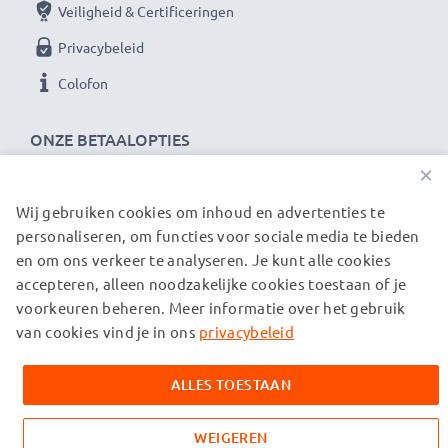
Veiligheid & Certificeringen
Privacybeleid
Colofon
ONZE BETAALOPTIES
×
Wij gebruiken cookies om inhoud en advertenties te
ONZE VERZENDPARTNERS
personaliseren, om functies voor sociale media te bieden
en om ons verkeer te analyseren. Je kunt alle cookies
accepteren, alleen noodzakelijke cookies toestaan of je
© subtel.nl 2026
voorkeuren beheren. Meer informatie over het gebruik
Alle prijzen zijn inclusief btw en exclusief verzendkosten.
Houd er rekening mee dat alle genoemde handelsmerken de
van cookies vind je in ons
privacybeleid
geregistreerde handelsmerken van hun eigenaren zijn en
uitsluitend worden vermeld om informatie over onze
ALLES TOESTAAN
producten te verstrekken.
WEIGEREN