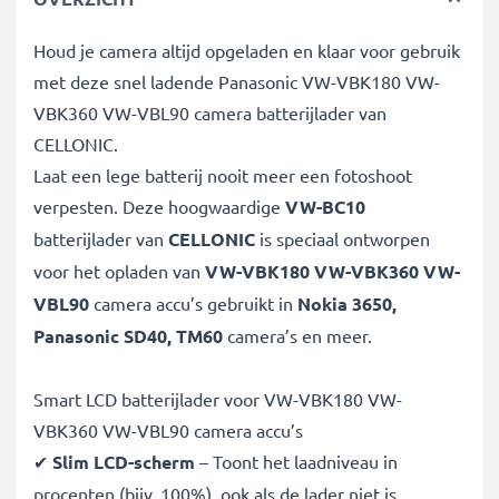
Houd je camera altijd opgeladen en klaar voor gebruik
met deze snel ladende Panasonic VW-VBK180 VW-
VBK360 VW-VBL90 camera batterijlader van
CELLONIC.
Laat een lege batterij nooit meer een fotoshoot
verpesten. Deze hoogwaardige
VW-BC10
batterijlader van
CELLONIC
is speciaal ontworpen
voor het opladen van
VW-VBK180 VW-VBK360 VW-
VBL90
camera accu’s gebruikt in
Nokia 3650,
Panasonic SD40, TM60
camera’s en meer.
Smart LCD batterijlader voor VW-VBK180 VW-
VBK360 VW-VBL90 camera accu’s
✔
Slim LCD-scherm
– Toont het laadniveau in
procenten (bijv. 100%), ook als de lader niet is