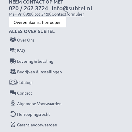
Snelle laadtijden
NEEM CONTACT OP MET
020 / 262 3724
info@subtel.nl
1x 1000mAh accu:
ca. 2 uur
Ma - Vr: 09:00 tot 21:00
Contactformulier
1x 2000mAh accu:
ca. 4 uur
Overeenkomst herroepen
1x 3000mAh accu:
ca. 6 uur
ALLES OVER SUBTEL
Over Ons
OPMERKING:
Laad je batterijen vóór het eerste
gebruik volledig op voor optimale prestaties en
FAQ
levensduur.
Levering & betaling
Bedrijven & instellingen
Mis nooit meer een moment met deze slimme,
Catalogi
compacte LCD-batterijlader van CELLONIC. Bestel
nu met snelle levering en 3 jaar garantie!
Contact
Algemene Voorwaarden
Herroepingsrecht
Garantievoorwaarden