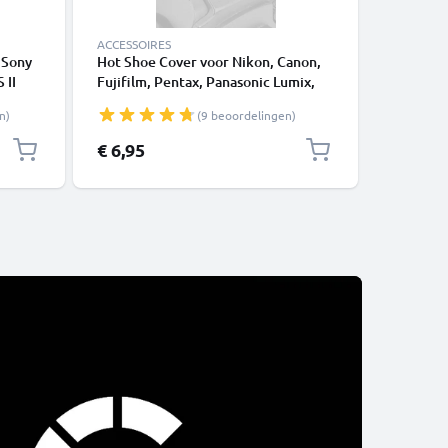
ACCESSOIRES
KABELS &
 Sony
Hot Shoe Cover voor Nikon, Canon,
RCA-kabe
 II
Fujifilm, Pentax, Panasonic Lumix,
3 II K-5 
0
Leica van CELLONIC
K110D K2
n)
(9 beoordelingen)
X350
1 X-5 Q 
itor -
WG-4 WG-
Speciale 
€ 6,95
€ 9,45
N
€
DMI
Camera, 
RCA-conn
Composi