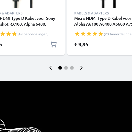
S & ADAPTERS
KABELS & ADAPTERS
 HDMI Type D Kabel voor Sony
Micro HDMI Type D Kabel voor
shot RX100, Alpha 6400,
Alpha A6100 A6400 A6600 A7S
 7C, Canon PowerShot SX740
A7R II RX100 V RX100 IV X300
(49 beoordelingen)
(23 beoordelinge
werShot G7 X Mark II TV,
HX400V AX53 AX33 CX405 H
lu-Ray, Camera, Monitor -
TV, DVD, Blu-Ray, Camera, Mon
5
€ 9,95
Micro HDMI Type D naar HDMI
3m Micro HDMI Type D naar H
rd (Type A)
Standard (Type A)