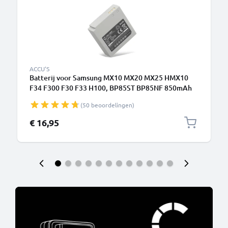
ACCU'S
Batterij voor Samsung MX10 MX20 MX25 HMX10
F34 F300 F30 F33 H100, BP85ST BP85NF 850mAh
camera van CELLONIC
(50 beoordelingen)
€ 16,95