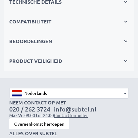
TECHNISCHE DETAILS
oververhitting en kortsluiting
COMPATIBILITEIT
Compact & reisklaar
✔
Compact & lichtgewicht
– Past perfect in je
cameratas
BEOORDELINGEN
✔
Duurzame materialen
– Flexibel, breukbestendig
laadkabel en voedingsadapter
PRODUCT VEILIGHEID
Snelle laadtijden
1x 1000mAh accu:
ca. 2 uur
1x 2000mAh accu:
ca. 4 uur
▾
1x 3000mAh accu:
ca. 6 uur
NEEM CONTACT OP MET
020 / 262 3724
info@subtel.nl
Ma - Vr: 09:00 tot 21:00
Contactformulier
OPMERKING:
Laad je batterijen vóór het eerste
Overeenkomst herroepen
gebruik volledig op voor optimale prestaties en
ALLES OVER SUBTEL
levensduur.