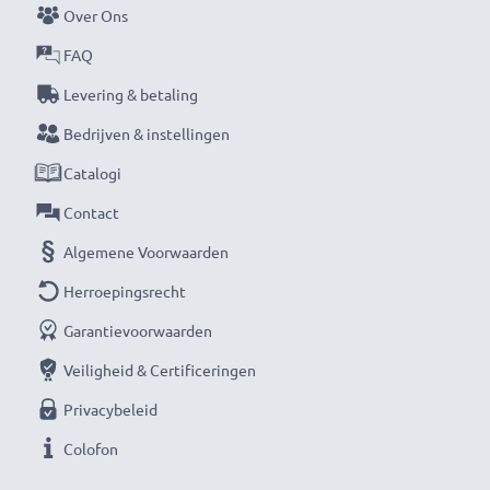
Over Ons
Mis nooit meer een moment met deze slimme,
FAQ
compacte LCD-batterijlader van CELLONIC. Bestel
Levering & betaling
nu met snelle levering en 3 jaar garantie!
Bedrijven & instellingen
Catalogi
Contact
Algemene Voorwaarden
Herroepingsrecht
Garantievoorwaarden
Veiligheid & Certificeringen
Privacybeleid
Colofon