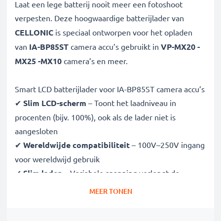
Laat een lege batterij nooit meer een fotoshoot
verpesten. Deze hoogwaardige
batterijlader van
CELLONIC
is speciaal ontworpen voor het opladen
van
IA-BP85ST
camera accu’s gebruikt in
VP-MX20 -
MX25 -MX10
camera’s en meer.
Smart LCD batterijlader voor IA-BP85ST camera accu’s
✔
Slim LCD-scherm
– Toont het laadniveau in
procenten (bijv. 100%), ook als de lader niet is
aangesloten
✔
Wereldwijde compatibiliteit
– 100V–250V ingang
voor wereldwijd gebruik
✔
Slim laden
– Variabele spanning verlengt de
levensduur van de batterij
MEER TONEN
✔
Gecertificeerde veiligheid
– CE- en RoHS-
goedgekeurd met bescherming tegen overladen,