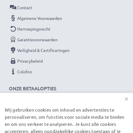
Contact
Algemene Voorwaarden
Herroepingsrecht
Garantievoorwaarden
Veiligheid & Certificeringen
Privacybeleid
Colofon
ONZE BETAALOPTIES
×
Wij gebruiken cookies om inhoud en advertenties te
ONZE VERZENDPARTNERS
personaliseren, om functies voor sociale media te bieden
en om ons verkeer te analyseren. Je kunt alle cookies
accepteren, alleen noodzakelijke cookies toestaan of je
© subtel.nl 2026