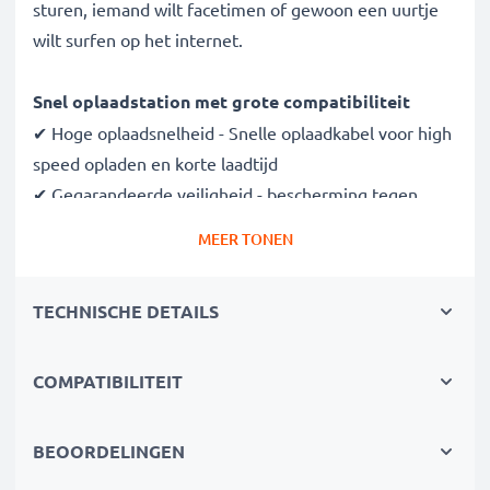
sturen, iemand wilt facetimen of gewoon een uurtje
wilt surfen op het internet.
Snel oplaadstation met grote compatibiliteit
✔ Hoge oplaadsnelheid - Snelle oplaadkabel voor high
speed opladen en korte laadtijd
✔ Gegarandeerde veiligheid - bescherming tegen
kortsluiting, overhitting en overspanning
MEER TONEN
✔ Compacte, lichte bouwvorm - makkelijk draagbaar
en ideaal voor op reis
TECHNISCHE DETAILS
✔ Flexibele ingangsspanning 100V - 250V
Dankzij de flexibele spanning van 100V - 250V is de
COMPATIBILITEIT
adapter overal ter wereld te gebruiken (voor
stopcontacten buiten de EU norm heb je wel een
BEOORDELINGEN
adapter nodig). Welk project ook thuis, op kantoor of