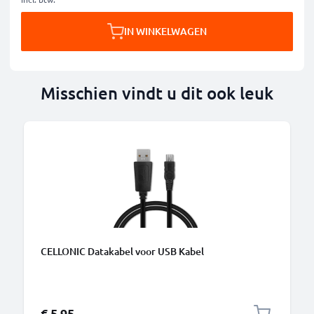
IN WINKELWAGEN
Misschien vindt u dit ook leuk
B
CELLONIC Datakabel voor USB Kabel
€ 5,95