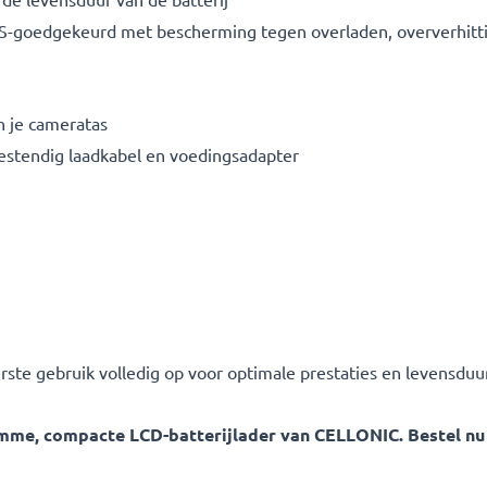
S-goedgekeurd met bescherming tegen overladen, oververhittin
n je cameratas
bestendig laadkabel en voedingsadapter
erste gebruik volledig op voor optimale prestaties en levensduur
me, compacte LCD-batterijlader van CELLONIC. Bestel nu me