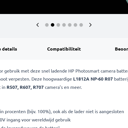
 details
Compatibiliteit
Beoor
oor gebruik met deze snel ladende HP Photosmart camera batte
oshoot verpesten. Deze hoogwaardige
L1812A NP-60 R07
batteri
t in
R507, R607, R707
camera’s en meer.
n procenten (bijv. 100%), ook als de lader niet is aangesloten
V ingang voor wereldwijd gebruik
de levensduur van de batterij