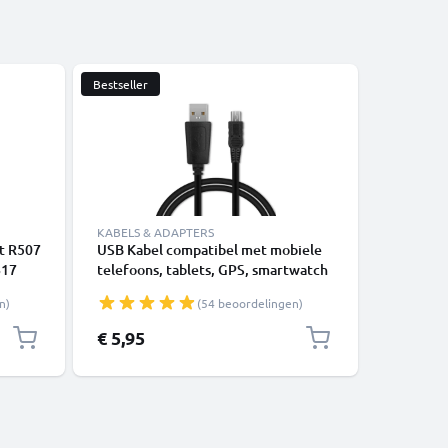
Bestseller
KABELS & ADAPTERS
KABELS &
rt R507
USB Kabel compatibel met mobiele
USB Kabe
817
telefoons, tablets, GPS, smartwatch
435 935
927
of luidsprekers - 1m Oplaadkabel 1A
M417 M4
n)
(54 beoordelingen)
IC
PVC
R707 R92
1m Oplaa
€ 5,95
€ 5,95
PVC Data