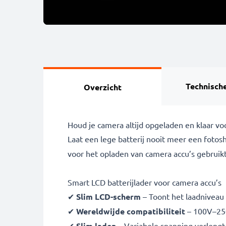
Technische
Overzicht
Houd je camera altijd opgeladen en klaar v
Laat een lege batterij nooit meer een fot
voor het opladen van
camera accu’s gebruik
Smart LCD batterijlader voor camera accu’s
✔
Slim LCD-scherm
– Toont het laadniveau i
✔
Wereldwijde compatibiliteit
– 100V–250
✔
Slim laden
– Variabele spanning verlengt 