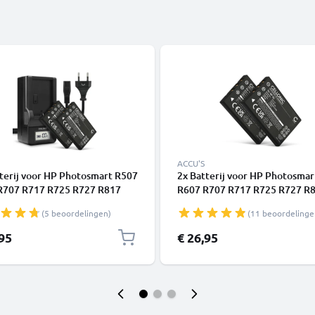
ACCU'S
terij voor HP Photosmart R507
2x Batterij voor HP Photosma
R707 R717 R725 R727 R817
R607 R707 R717 R725 R727 R
R827 R837 R847 R926 R927
R818 R827 R837 R847 R926 R
(5 beoordelingen)
(11 beoordelinge
Ah + Oplader camera van
1180mAh camera van CELLON
NIC
,95
€ 26,95