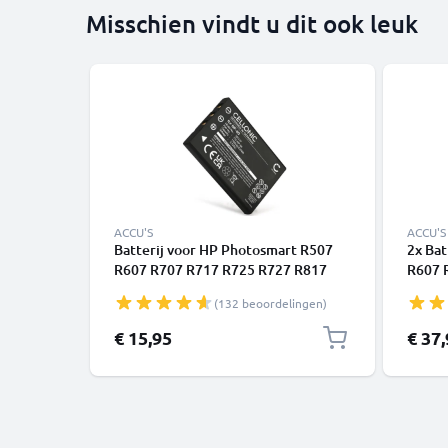
Misschien vindt u dit ook leuk
ACCU'S
ACCU'S
Batterij voor HP Photosmart R507
2x Bat
R607 R707 R717 R725 R727 R817
R607 
R818 R827 R837 R847 R926 R927
R818 
(132 beoordelingen)
1180mAh camera van CELLONIC
1180m
CELLO
€ 15,95
€ 37