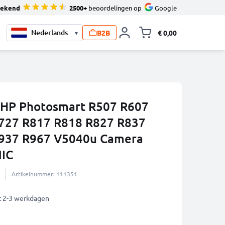
tekend
2500+
beoordelingen op
Google
B2B
€ 0,00
▾
Knevel minicart,
0
r HP Photosmart R507 R607
727 R817 R818 R827 R837
937 R967 V5040u Camera
NIC
Artikelnummer: 111351
: 2-3 werkdagen