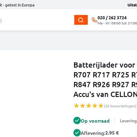
t - getest in Europa
Uits
020 / 262 3724
Ma - Vr: 09:00 tot 21:0
Batterijlader voo
R707 R717 R725 R
R847 R926 R927 R
Accu's van CELLO
(26 beoordelingen)
Op voorraad
Levering
2.95 €
Aflevering: