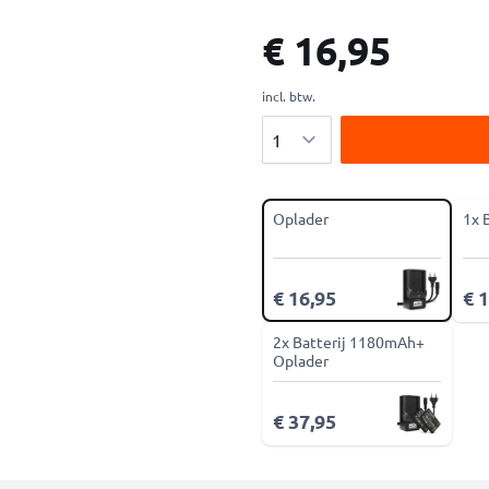
€ 16,95
incl. btw.
Aantal
Oplader
1x 
€ 16,95
€ 
2x Batterij 1180mAh+
Oplader
€ 37,95