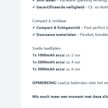
✔
Gecertificeerde veiligheid
– CE- en RoH
Compact & reisklaar
✔
Compact & lichtgewicht
– Past perfect i
✔
Duurzame materialen
– Flexibel, breuk
Snelle laadtijden
1x 1000mAh accu:
ca. 2 uur
1x 2000mAh accu:
ca. 4 uur
1x 3000mAh accu:
ca. 6 uur
OPMERKING:
Laad je batterijen vóór het e
Mis nooit meer een moment met deze slim