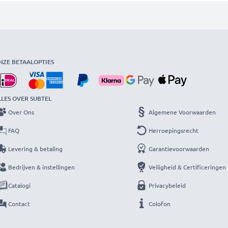
NZE BETAALOPTIES
LLES OVER SUBTEL
Over Ons
Algemene Voorwaarden
FAQ
Herroepingsrecht
Levering & betaling
Garantievoorwaarden
Bedrijven & instellingen
Veiligheid & Certificeringen
Catalogi
Privacybeleid
Contact
Colofon