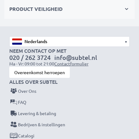
laadkabel en voedingsadapter
PRODUCT VEILIGHEID
Snelle laadtijden
1x 1000mAh accu:
ca. 2 uur
1x 2000mAh accu:
ca. 4 uur
▾
1x 3000mAh accu:
ca. 6 uur
NEEM CONTACT OP MET
020 / 262 3724
info@subtel.nl
Ma - Vr: 09:00 tot 21:00
Contactformulier
OPMERKING:
Laad je batterijen vóór het eerste
Overeenkomst herroepen
gebruik volledig op voor optimale prestaties en
ALLES OVER SUBTEL
levensduur.
Over Ons
Mis nooit meer een moment met deze slimme,
FAQ
compacte LCD-batterijlader van CELLONIC. Bestel
Levering & betaling
nu met snelle levering en 3 jaar garantie!
Bedrijven & instellingen
Catalogi