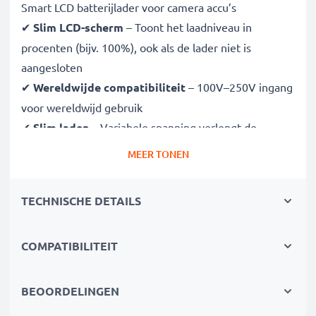
Smart LCD batterijlader voor camera accu’s
✔
Slim LCD-scherm
– Toont het laadniveau in
procenten (bijv. 100%), ook als de lader niet is
aangesloten
✔
Wereldwijde compatibiliteit
– 100V–250V ingang
voor wereldwijd gebruik
✔
Slim laden
– Variabele spanning verlengt de
levensduur van de batterij
MEER TONEN
✔
Gecertificeerde veiligheid
– CE- en RoHS-
goedgekeurd met bescherming tegen overladen,
TECHNISCHE DETAILS
oververhitting en kortsluiting
COMPATIBILITEIT
Compact & reisklaar
✔
Compact & lichtgewicht
– Past perfect in je
cameratas
BEOORDELINGEN
✔
Duurzame materialen
– Flexibel, breukbestendig