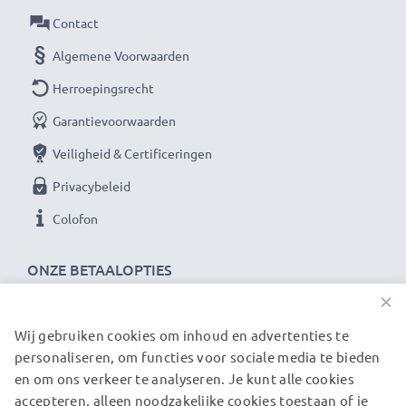
Contact
Algemene Voorwaarden
Herroepingsrecht
Garantievoorwaarden
Veiligheid & Certificeringen
Privacybeleid
Colofon
ONZE BETAALOPTIES
×
Wij gebruiken cookies om inhoud en advertenties te
ONZE VERZENDPARTNERS
personaliseren, om functies voor sociale media te bieden
en om ons verkeer te analyseren. Je kunt alle cookies
accepteren, alleen noodzakelijke cookies toestaan of je
© subtel.nl 2026