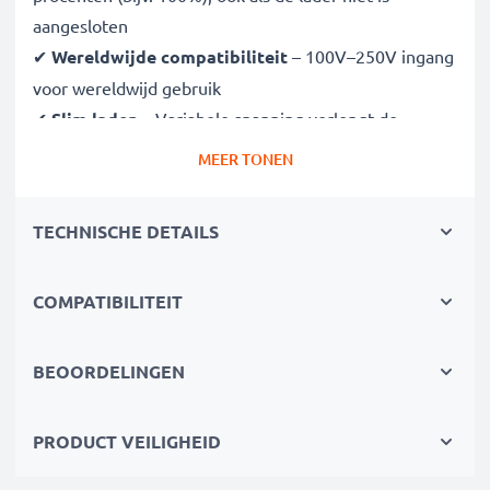
aangesloten
✔
Wereldwijde compatibiliteit
– 100V–250V ingang
voor wereldwijd gebruik
✔
Slim laden
– Variabele spanning verlengt de
levensduur van de batterij
MEER TONEN
✔
Gecertificeerde veiligheid
– CE- en RoHS-
goedgekeurd met bescherming tegen overladen,
TECHNISCHE DETAILS
oververhitting en kortsluiting
COMPATIBILITEIT
Compact & reisklaar
✔
Compact & lichtgewicht
– Past perfect in je
cameratas
BEOORDELINGEN
✔
Duurzame materialen
– Flexibel, breukbestendig
laadkabel en voedingsadapter
PRODUCT VEILIGHEID