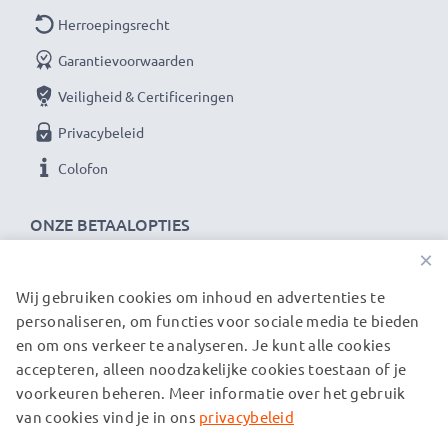
Herroepingsrecht
Garantievoorwaarden
Veiligheid & Certificeringen
Privacybeleid
Colofon
ONZE BETAALOPTIES
×
Wij gebruiken cookies om inhoud en advertenties te
ONZE VERZENDPARTNERS
personaliseren, om functies voor sociale media te bieden
en om ons verkeer te analyseren. Je kunt alle cookies
accepteren, alleen noodzakelijke cookies toestaan of je
© subtel.nl 2026
voorkeuren beheren. Meer informatie over het gebruik
Alle prijzen zijn inclusief btw en exclusief verzendkosten.
Houd er rekening mee dat alle genoemde handelsmerken de
van cookies vind je in ons
privacybeleid
geregistreerde handelsmerken van hun eigenaren zijn en