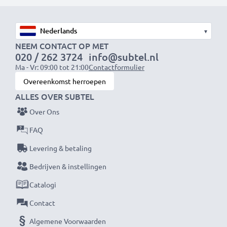
Snelle laadtijden
1x 1000mAh accu:
ca. 2 uur
1x 2000mAh accu:
ca. 4 uur
▾
1x 3000mAh accu:
ca. 6 uur
NEEM CONTACT OP MET
020 / 262 3724
info@subtel.nl
Ma - Vr: 09:00 tot 21:00
Contactformulier
OPMERKING:
Laad je batterijen vóór het eerste
Overeenkomst herroepen
gebruik volledig op voor optimale prestaties en
ALLES OVER SUBTEL
levensduur.
Over Ons
Mis nooit meer een moment met deze slimme,
FAQ
compacte LCD-batterijlader van CELLONIC. Bestel
Levering & betaling
nu met snelle levering en 3 jaar garantie!
Bedrijven & instellingen
Catalogi
Contact
Algemene Voorwaarden