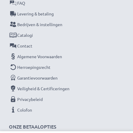
Vermogen / Power Watt
: 5W
FAQ
Kabelsoort:
1.1m voedingskabel
Levering & betaling
Bedrijven & instellingen
★ 3 Jaar Garantie ★
Als internationale vakhandelaar sinds 2004 weten wij
Catalogi
waarom het draait bij hoogwaardige producten.
Contact
Daarom bieden wij 36 maanden garantie!
Algemene Voorwaarden
Herroepingsrecht
Garantievoorwaarden
Veiligheid & Certificeringen
Privacybeleid
Colofon
ONZE BETAALOPTIES