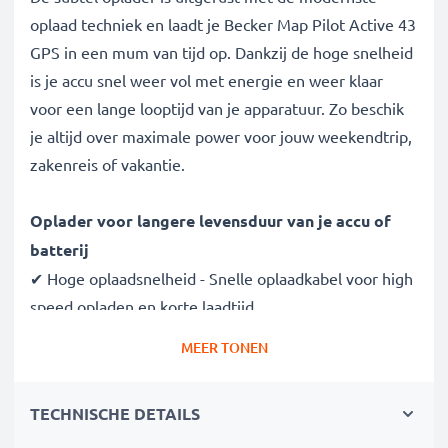
oplaad techniek en laadt je Becker Map Pilot Active 43
GPS in een mum van tijd op. Dankzij de hoge snelheid
is je accu snel weer vol met energie en weer klaar
voor een lange looptijd van je apparatuur. Zo beschik
je altijd over maximale power voor jouw weekendtrip,
zakenreis of vakantie.
Oplader voor langere levensduur van je accu of
batterij
✔ Hoge oplaadsnelheid - Snelle oplaadkabel voor high
speed opladen en korte laadtijd
✔ Gegarandeerde veiligheid - bescherming tegen
MEER TONEN
kortsluiting, overhitting en overspanning
✔ Compacte, lichte bouwvorm - makkelijk draagbaar
TECHNISCHE DETAILS
en ideaal voor op reis
✔ Flexibele ingangsspanning 100V - 250V