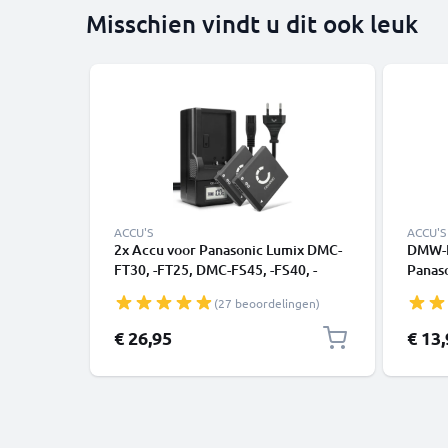
Misschien vindt u dit ook leuk
ACCU'S
ACCU'S
2x Accu voor Panasonic Lumix DMC-
DMW-B
FT30, -FT25, DMC-FS45, -FS40, -
Panas
FS35, DMC-SZ7, -SZ1, DMC-FX90
DMC-S
(27 beoordelingen)
camera - DMW-BCK7 NCA-YN101H
FS16 
700mAh + Oplader DE-A92A
700mA
€ 26,95
€ 13
Vervangende batterij fototoeste,
camer
oplader, oplaadkabel