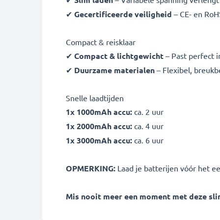
✔
Gecertificeerde veiligheid
– CE- en RoH
Compact & reisklaar
✔
Compact & lichtgewicht
– Past perfect i
✔
Duurzame materialen
– Flexibel, breuk
Snelle laadtijden
1x 1000mAh accu:
ca. 2 uur
1x 2000mAh accu:
ca. 4 uur
1x 3000mAh accu:
ca. 6 uur
OPMERKING:
Laad je batterijen vóór het e
Mis nooit meer een moment met deze slim