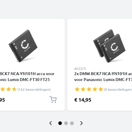
ACCU'S
CK7 NCA-YN101H accu voor
2x DMW-BCK7 NCA-YN101H a
onic Lumix DMC-FT30 FT25
voor Panasonic Lumix DMC-FT
Z1 SZ7 DMC-S1 S2 S3 DMC-
FT25 DMC-SZ1 SZ7 DMC-S1 S2
(162 beoordelingen)
(9 beoordelingen
FS28 FS35 FS40 DMC-TS25 -
DMS-FS16 FS28 FS35 FS40 DM
h vervangende accu voor
TS25 - 700mAh vervangende a
,95
€ 14,95
a
voor camera