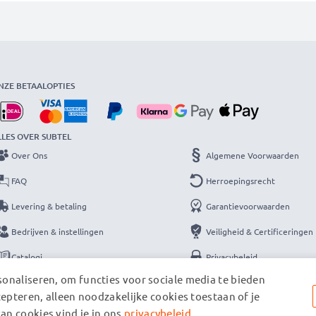
NZE BETAALOPTIES
LLES OVER SUBTEL
Over Ons
Algemene Voorwaarden
FAQ
Herroepingsrecht
Levering & betaling
Garantievoorwaarden
Bedrijven & instellingen
Veiligheid & Certificeringen
Catalogi
Privacybeleid
onaliseren, om functies voor sociale media te bieden
Contact
Colofon
cepteren, alleen noodzakelijke cookies toestaan of je
an cookies vind je in ons
privacybeleid