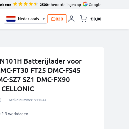
tekend
2500+
beoordelingen op
Google
B2B
€ 0,00
▾
Knevel minicart,
0
01H Batterijlader voor
DMC-FT30 FT25 DMC-FS45
MC-SZ7 SZ1 DMC-FX90
n CELLONIC
)
Artikelnummer: 911044
: 2-3 werkdagen