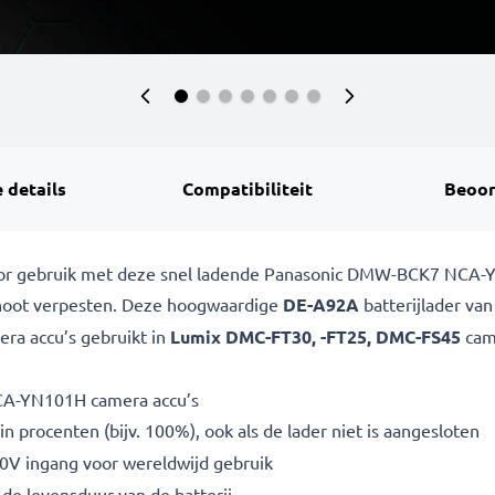
 details
Compatibiliteit
Beoor
voor gebruik met deze snel ladende Panasonic DMW-BCK7 NCA-
oshoot verpesten. Deze hoogwaardige
DE-A92A
batterijlader va
ra accu’s gebruikt in
Lumix DMC-FT30, -FT25, DMC-FS45
cam
CA-YN101H camera accu’s
n procenten (bijv. 100%), ook als de lader niet is aangesloten
V ingang voor wereldwijd gebruik
de levensduur van de batterij