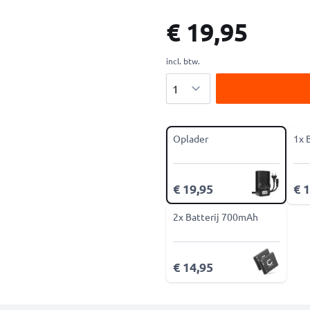
€ 19,95
incl. btw.
Aantal
Oplader
1x 
€ 19,95
€ 
2x Batterij 700mAh
€ 14,95