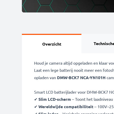
Technische
Overzicht
Houd je camera altijd opgeladen en klaar 
Laat een lege batterij nooit meer een fot
opladen van
DMW-BCK7 NCA-YN101H
came
Smart LCD batterijlader voor DMW-BCK7 N
✔
Slim LCD-scherm
– Toont het laadniveau i
✔
Wereldwijde compatibiliteit
– 100V–250
✔
Slim laden
– Variabele spanning verlengt 