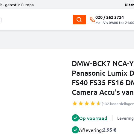
t - getest in Europa
Uits
020 / 262 3724
Ma - Vr: 09:00 tot 21:0
DMW-BCK7 NCA-YN1
Panasonic Lumix 
FS40 FS35 FS16 D
Camera Accu's va
(132 beoordelingen
Op voorraad
Levering
2.95 €
Aflevering: