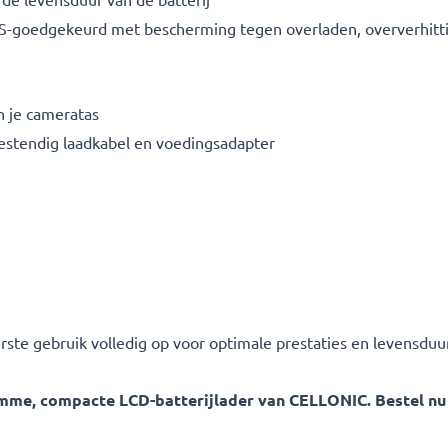
S-goedgekeurd met bescherming tegen overladen, oververhittin
n je cameratas
bestendig laadkabel en voedingsadapter
erste gebruik volledig op voor optimale prestaties en levensduur
me, compacte LCD-batterijlader van CELLONIC. Bestel nu me