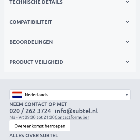
TECHNISCHE DETAILS
goedgekeurd met bescherming tegen overladen,
oververhitting en kortsluiting
COMPATIBILITEIT
Compact & reisklaar
✔
Compact & lichtgewicht
– Past perfect in je
BEOORDELINGEN
cameratas
✔
Duurzame materialen
– Flexibel, breukbestendig
PRODUCT VEILIGHEID
laadkabel en voedingsadapter
Snelle laadtijden
1x 1000mAh accu:
ca. 2 uur
▾
1x 2000mAh accu:
ca. 4 uur
NEEM CONTACT OP MET
020 / 262 3724
info@subtel.nl
1x 3000mAh accu:
ca. 6 uur
Ma - Vr: 09:00 tot 21:00
Contactformulier
Overeenkomst herroepen
OPMERKING:
Laad je batterijen vóór het eerste
ALLES OVER SUBTEL
gebruik volledig op voor optimale prestaties en