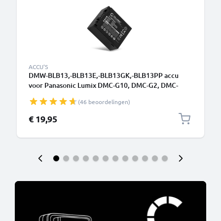
ACCU'S
DMW-BLB13,-BLB13E,-BLB13GK,-BLB13PP accu
voor Panasonic Lumix DMC-G10, DMC-G2, DMC-
GH1, DMC-G1, DMC-GF1 - 1250mAh DMW-BLB13
(46 beoordelingen)
vervangende accu voor camera
€ 19,95