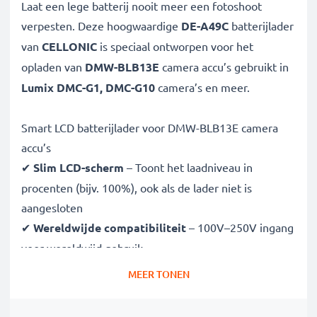
Laat een lege batterij nooit meer een fotoshoot
verpesten. Deze hoogwaardige
DE-A49C
batterijlader
van
CELLONIC
is speciaal ontworpen voor het
opladen van
DMW-BLB13E
camera accu’s gebruikt in
Lumix DMC-G1, DMC-G10
camera’s en meer.
Smart LCD batterijlader voor DMW-BLB13E camera
accu’s
✔
Slim LCD-scherm
– Toont het laadniveau in
procenten (bijv. 100%), ook als de lader niet is
aangesloten
✔
Wereldwijde compatibiliteit
– 100V–250V ingang
voor wereldwijd gebruik
✔
Slim laden
– Variabele spanning verlengt de
MEER TONEN
levensduur van de batterij
✔
Gecertificeerde veiligheid
– CE- en RoHS-