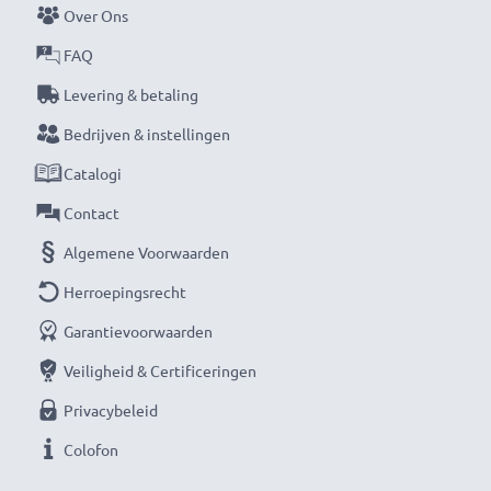
Over Ons
levensduur.
FAQ
Mis nooit meer een moment met deze slimme,
Levering & betaling
compacte LCD-batterijlader van CELLONIC. Bestel
Bedrijven & instellingen
nu met snelle levering en 3 jaar garantie!
Catalogi
Contact
Algemene Voorwaarden
Herroepingsrecht
Garantievoorwaarden
Veiligheid & Certificeringen
Privacybeleid
Colofon