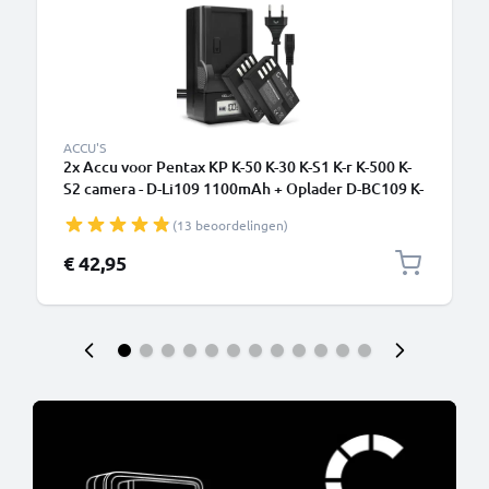
ACCU'S
2x Accu voor Pentax KP K-50 K-30 K-S1 K-r K-500 K-
S2 camera - D-Li109 1100mAh + Oplader D-BC109 K-
BC109 Vervangende batterij fototoeste, oplader,
(13 beoordelingen)
oplaadkabel
€ 42,95