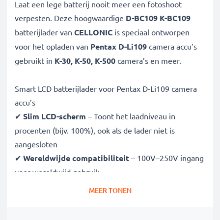
Laat een lege batterij nooit meer een fotoshoot
verpesten. Deze hoogwaardige
D-BC109 K-BC109
batterijlader van
CELLONIC
is speciaal ontworpen
voor het opladen van
Pentax D-Li109
camera accu’s
gebruikt in
K-30, K-50, K-500
camera’s en meer.
Smart LCD batterijlader voor Pentax D-Li109 camera
accu’s
✔
Slim LCD-scherm
– Toont het laadniveau in
procenten (bijv. 100%), ook als de lader niet is
aangesloten
✔
Wereldwijde compatibiliteit
– 100V–250V ingang
voor wereldwijd gebruik
✔
Slim laden
– Variabele spanning verlengt de
MEER TONEN
levensduur van de batterij
✔
Gecertificeerde veiligheid
– CE- en RoHS-