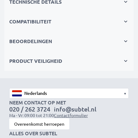
TECHNISCHE DETAILS
goedgekeurd met bescherming tegen overladen,
oververhitting en kortsluiting
COMPATIBILITEIT
Compact & reisklaar
✔
Compact & lichtgewicht
– Past perfect in je
BEOORDELINGEN
cameratas
✔
Duurzame materialen
– Flexibel, breukbestendig
PRODUCT VEILIGHEID
laadkabel en voedingsadapter
Snelle laadtijden
1x 1000mAh accu:
ca. 2 uur
▾
1x 2000mAh accu:
ca. 4 uur
NEEM CONTACT OP MET
020 / 262 3724
info@subtel.nl
1x 3000mAh accu:
ca. 6 uur
Ma - Vr: 09:00 tot 21:00
Contactformulier
Overeenkomst herroepen
OPMERKING:
Laad je batterijen vóór het eerste
ALLES OVER SUBTEL
gebruik volledig op voor optimale prestaties en