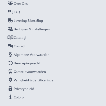
Over Ons
levensduur.
FAQ
Mis nooit meer een moment met deze slimme,
Levering & betaling
compacte LCD-batterijlader van CELLONIC. Bestel
Bedrijven & instellingen
nu met snelle levering en 3 jaar garantie!
Catalogi
Contact
Algemene Voorwaarden
Herroepingsrecht
Garantievoorwaarden
Veiligheid & Certificeringen
Privacybeleid
Colofon