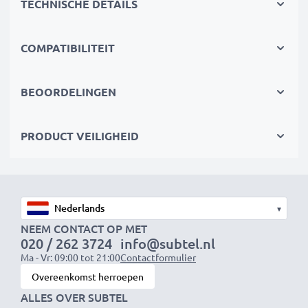
TECHNISCHE DETAILS
goedgekeurd met bescherming tegen overladen,
oververhitting en kortsluiting
COMPATIBILITEIT
Compact & reisklaar
✔
Compact & lichtgewicht
– Past perfect in je
BEOORDELINGEN
cameratas
✔
Duurzame materialen
– Flexibel, breukbestendig
PRODUCT VEILIGHEID
laadkabel en voedingsadapter
Snelle laadtijden
1x 1000mAh accu:
ca. 2 uur
▾
1x 2000mAh accu:
ca. 4 uur
NEEM CONTACT OP MET
020 / 262 3724
info@subtel.nl
1x 3000mAh accu:
ca. 6 uur
Ma - Vr: 09:00 tot 21:00
Contactformulier
Overeenkomst herroepen
OPMERKING:
Laad je batterijen vóór het eerste
ALLES OVER SUBTEL
gebruik volledig op voor optimale prestaties en