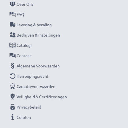
Over Ons
levensduur.
FAQ
Mis nooit meer een moment met deze slimme,
Levering & betaling
compacte LCD-batterijlader van CELLONIC. Bestel
Bedrijven & instellingen
nu met snelle levering en 3 jaar garantie!
Catalogi
Contact
Algemene Voorwaarden
Herroepingsrecht
Garantievoorwaarden
Veiligheid & Certificeringen
Privacybeleid
Colofon