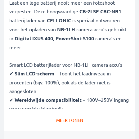
Laat een lege batterij nooit meer een fotoshoot
verpesten. Deze hoogwaardige
CB-2LSE CBC-NB1
batterijlader van
CELLONIC
is speciaal ontworpen
voor het opladen van
NB-1LH
camera accu’s gebruikt
in
Digital IXUS 400, PowerShot S100
camera’s en
meer.
Smart LCD batterijlader voor NB-1LH camera accu’s
✔
Slim LCD-scherm
– Toont het laadniveau in
procenten (bijv. 100%), ook als de lader niet is
aangesloten
✔
Wereldwijde compatibiliteit
– 100V–250V ingang
voor wereldwijd gebruik
✔
Slim laden
– Variabele spanning verlengt de
MEER TONEN
levensduur van de batterij
✔
Gecertificeerde veiligheid
– CE- en RoHS-