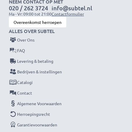
1x 1000mAh accu:
ca. 2 uur
NEEM CONTACT OP MET
020 / 262 3724
info@subtel.nl
1x 2000mAh accu:
ca. 4 uur
Ma - Vr: 09:00 tot 21:00
Contactformulier
1x 3000mAh accu:
ca. 6 uur
Overeenkomst herroepen
ALLES OVER SUBTEL
OPMERKING:
Laad je batterijen vóór het eerste
Over Ons
gebruik volledig op voor optimale prestaties en
levensduur.
FAQ
Levering & betaling
Mis nooit meer een moment met deze slimme,
Bedrijven & instellingen
compacte LCD-batterijlader van CELLONIC. Bestel
Catalogi
nu met snelle levering en 3 jaar garantie!
Contact
Algemene Voorwaarden
Herroepingsrecht
Garantievoorwaarden