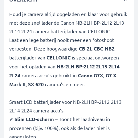
Houd je camera altijd opgeladen en klaar voor gebruik
met deze snel ladende Canon NB-2LH BP-2L12 2L13
2L14 2L24 camera batterijlader van CELLONIC.
Laat een lege batterij nooit meer een fotoshoot
verpesten. Deze hoogwaardige
CB-2L CBC-NB2
batterijlader van
CELLONIC
is speciaal ontworpen
voor het opladen van
NB-2LH BP-2L12 2L13 2L14
2L24
camera accu’s gebruikt in
Canon G7X, G7 X
Mark II, SX 620
camera’s en meer.
Smart LCD batterijlader voor NB-2LH BP-2L12 2L13
2L14 2L24 camera accu’s
✔
Slim LCD-scherm
– Toont het laadniveau in
procenten (bijv. 100%), ook als de lader niet is
aangesloten