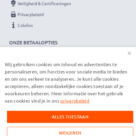
Veiligheid & Certificeringen
Privacybeleid
Colofon
ONZE BETAALOPTIES
×
Wij gebruiken cookies om inhoud en advertenties te
ONZE VERZENDPARTNERS
personaliseren, om functies voor sociale media te bieden
en om ons verkeer te analyseren. Je kunt alle cookies
accepteren, alleen noodzakelijke cookies toestaan of je
© subtel.nl 2026
voorkeuren beheren. Meer informatie over het gebruik
Alle prijzen zijn inclusief btw en exclusief verzendkosten.
Houd er rekening mee dat alle genoemde handelsmerken de
van cookies vind je in ons
privacybeleid
geregistreerde handelsmerken van hun eigenaren zijn en
uitsluitend worden vermeld om informatie over onze
ALLES TOESTAAN
producten te verstrekken.
WEIGEREN