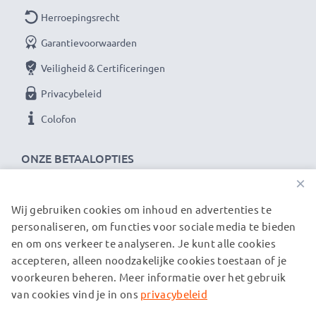
Herroepingsrecht
Garantievoorwaarden
Veiligheid & Certificeringen
Privacybeleid
Colofon
ONZE BETAALOPTIES
×
Wij gebruiken cookies om inhoud en advertenties te
ONZE VERZENDPARTNERS
personaliseren, om functies voor sociale media te bieden
en om ons verkeer te analyseren. Je kunt alle cookies
accepteren, alleen noodzakelijke cookies toestaan of je
© subtel.nl 2026
voorkeuren beheren. Meer informatie over het gebruik
Alle prijzen zijn inclusief btw en exclusief verzendkosten.
Houd er rekening mee dat alle genoemde handelsmerken de
van cookies vind je in ons
privacybeleid
geregistreerde handelsmerken van hun eigenaren zijn en