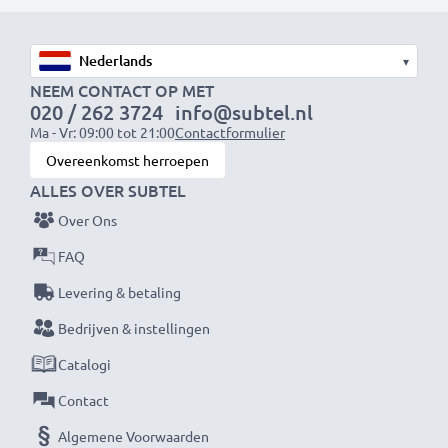
Snelle laadtijden
1x 1000mAh accu:
ca. 2 uur
1x 2000mAh accu:
ca. 4 uur
▾
1x 3000mAh accu:
ca. 6 uur
NEEM CONTACT OP MET
020 / 262 3724
info@subtel.nl
Ma - Vr: 09:00 tot 21:00
Contactformulier
OPMERKING:
Laad je batterijen vóór het eerste
Overeenkomst herroepen
gebruik volledig op voor optimale prestaties en
ALLES OVER SUBTEL
levensduur.
Over Ons
Mis nooit meer een moment met deze slimme,
FAQ
compacte LCD-batterijlader van CELLONIC. Bestel
Levering & betaling
nu met snelle levering en 3 jaar garantie!
Bedrijven & instellingen
Catalogi
Contact
Algemene Voorwaarden