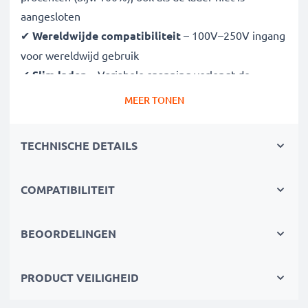
aangesloten
✔
Wereldwijde compatibiliteit
– 100V–250V ingang
voor wereldwijd gebruik
✔
Slim laden
– Variabele spanning verlengt de
levensduur van de batterij
MEER TONEN
✔
Gecertificeerde veiligheid
– CE- en RoHS-
goedgekeurd met bescherming tegen overladen,
TECHNISCHE DETAILS
oververhitting en kortsluiting
COMPATIBILITEIT
Compact & reisklaar
✔
Compact & lichtgewicht
– Past perfect in je
cameratas
BEOORDELINGEN
✔
Duurzame materialen
– Flexibel, breukbestendig
laadkabel en voedingsadapter
PRODUCT VEILIGHEID