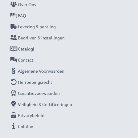
Over Ons
Mis nooit meer een moment met deze slimme,
FAQ
compacte LCD-batterijlader van CELLONIC. Bestel
Levering & betaling
nu met snelle levering en 3 jaar garantie!
Bedrijven & instellingen
Catalogi
Contact
Algemene Voorwaarden
Herroepingsrecht
Garantievoorwaarden
Veiligheid & Certificeringen
Privacybeleid
Colofon