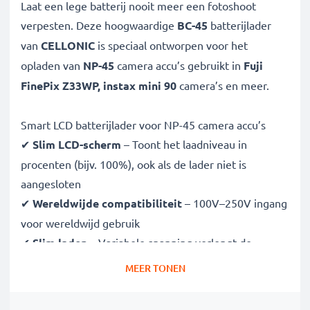
Laat een lege batterij nooit meer een fotoshoot
verpesten. Deze hoogwaardige
BC-45
batterijlader
van
CELLONIC
is speciaal ontworpen voor het
opladen van
NP-45
camera accu’s gebruikt in
Fuji
FinePix Z33WP, instax mini 90
camera’s en meer.
Smart LCD batterijlader voor NP-45 camera accu’s
✔
Slim LCD-scherm
– Toont het laadniveau in
procenten (bijv. 100%), ook als de lader niet is
aangesloten
✔
Wereldwijde compatibiliteit
– 100V–250V ingang
voor wereldwijd gebruik
✔
Slim laden
– Variabele spanning verlengt de
levensduur van de batterij
MEER TONEN
✔
Gecertificeerde veiligheid
– CE- en RoHS-
goedgekeurd met bescherming tegen overladen,