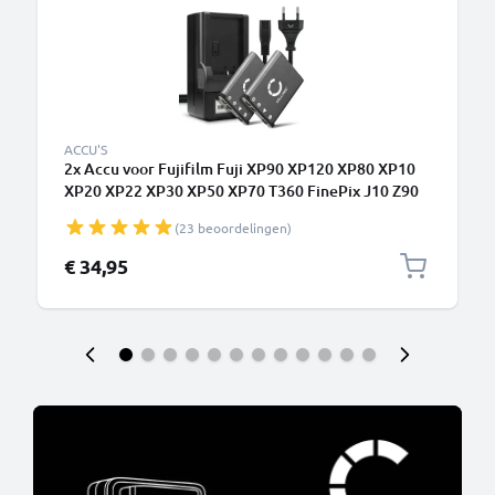
ACCU'S
2x Accu voor Fujifilm Fuji XP90 XP120 XP80 XP10
XP20 XP22 XP30 XP50 XP70 T360 FinePix J10 Z90
Z70 camera - BC-45 700mAh + Oplader NP-45
(23 beoordelingen)
Vervangende batterij fototoeste, oplader,
oplaadkabel
€ 34,95