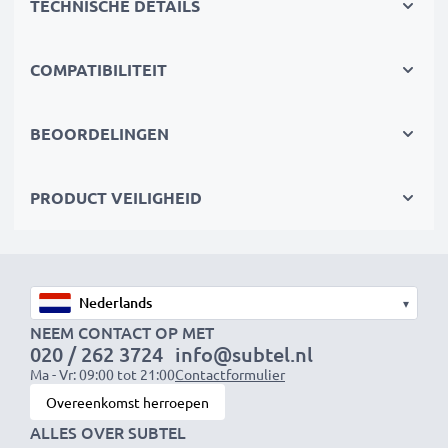
TECHNISCHE DETAILS
oververhitting en kortsluiting
COMPATIBILITEIT
Compact & reisklaar
✔
Compact & lichtgewicht
– Past perfect in je
cameratas
BEOORDELINGEN
✔
Duurzame materialen
– Flexibel, breukbestendig
laadkabel en voedingsadapter
PRODUCT VEILIGHEID
Snelle laadtijden
1x 1000mAh accu:
ca. 2 uur
1x 2000mAh accu:
ca. 4 uur
▾
1x 3000mAh accu:
ca. 6 uur
NEEM CONTACT OP MET
020 / 262 3724
info@subtel.nl
Ma - Vr: 09:00 tot 21:00
Contactformulier
OPMERKING:
Laad je batterijen vóór het eerste
Overeenkomst herroepen
gebruik volledig op voor optimale prestaties en
ALLES OVER SUBTEL
levensduur.