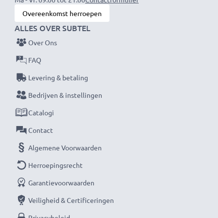
Als internationale speciaalzaak sinds 2004 weten wij,
Overeenkomst herroepen
waar het bij hoogwaardige producten op aankomt.
ALLES OVER SUBTEL
Daarom verlenen wij een garantie van 36 maanden!
Over Ons
FAQ
Levering & betaling
Bedrijven & instellingen
Catalogi
Contact
Algemene Voorwaarden
Herroepingsrecht
Garantievoorwaarden
Veiligheid & Certificeringen
Privacybeleid