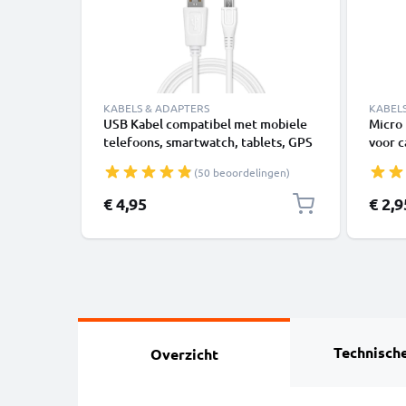
KABELS & ADAPTERS
KABEL
USB Kabel compatibel met mobiele
Micro 
telefoons, smartwatch, tablets, GPS
voor 
of luidsprekers - 1m Oplaadkabel 1A
smartp
(50 beoordelingen)
Laad Snoer PVC Datakabel wit
oplaa
€ 4,95
€ 2,9
Technische
Overzicht