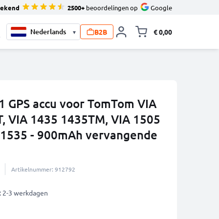
tekend
2500+
beoordelingen op
Google
B2B
€ 0,00
▾
Knevel minicart,
0
 GPS accu voor TomTom VIA
, VIA 1435 1435TM, VIA 1505
 1535 - 900mAh vervangende
Artikelnummer: 912792
: 2-3 werkdagen