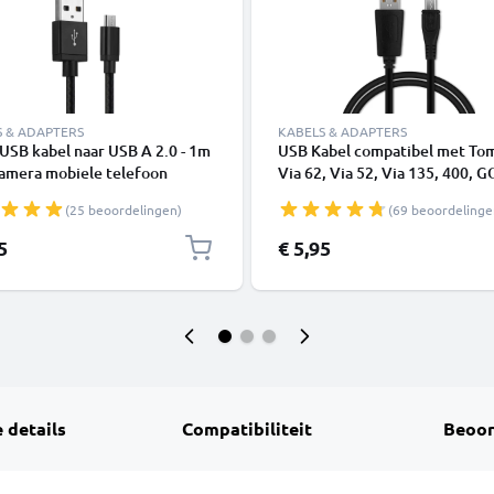
S & ADAPTERS
KABELS & ADAPTERS
USB kabel naar USB A 2.0 - 1m
USB Kabel compatibel met T
camera mobiele telefoon
Via 62, Via 52, Via 135, 400, 
hone navigatie headset tablet
(2013) 520 (2016) 5200, GO 6
(25 beoordelingen)
(69 beoordelinge
dkabel 2A zwart Nylon
6100, GO 620 - 1m Oplaadkabe
Navigatie GPS PVC Datakabel 
5
€ 5,95
 details
Compatibiliteit
Beoor