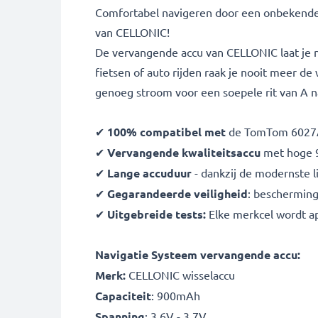
Comfortabel navigeren door een onbekende
van CELLONIC!
De vervangende accu van CELLONIC laat je no
fietsen of auto rijden raak je nooit meer d
genoeg stroom voor een soepele rit van A na
✔
100% compatibel met
de TomTom 6027A
✔
Vervangende kwaliteitsaccu
met hoge
✔
Lange accuduur
- dankzij de modernste 
✔
Gegarandeerde veiligheid
: bescherming
✔
Uitgebreide tests:
Elke merkcel wordt ap
Navigatie Systeem vervangende accu:
Merk:
CELLONIC wisselaccu
Capaciteit
: 900mAh
Spanning
: 3.6V - 3.7V