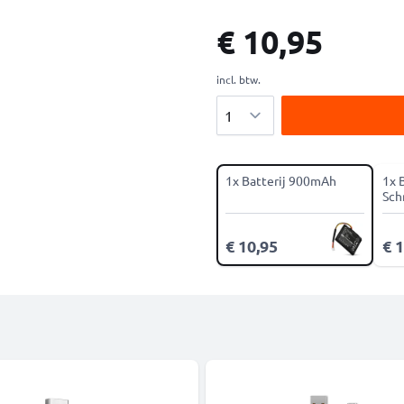
€ 10,95
incl. btw.
Aantal
1x Batterij 900mAh
1x 
Sch
€ 10,95
€ 