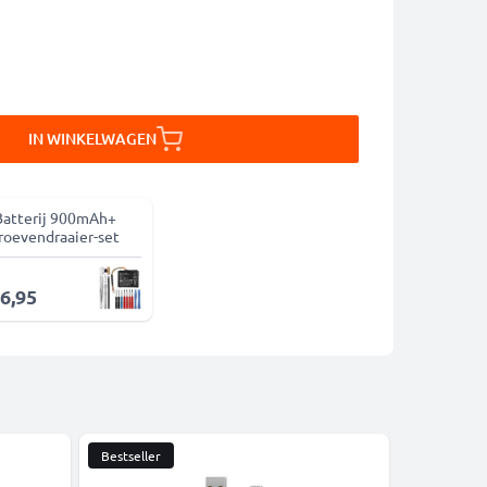
IN WINKELWAGEN
Batterij 900mAh+
roevendraaier-set
16,95
Bestseller