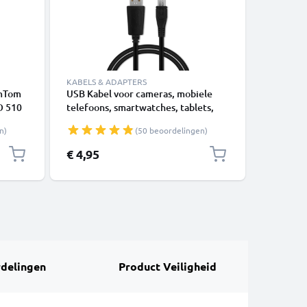
KABELS & ADAPTERS
KABELS &
omTom
USB Kabel voor cameras, mobiele
USB Kabe
GO 510
telefoons, smartwatches, tablets,
Datakabe
10
luidsprekers of koptelefoons - 1m
n)
(50 beoordelingen)
l 1A
Oplaadkabel 1A Laad Snoer PVC
zwart
Datakabel zwart
€ 4,95
€ 3,95
delingen
Product Veiligheid