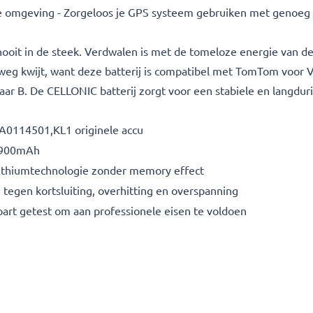
 omgeving - Zorgeloos je GPS systeem gebruiken met genoeg 
oit in de steek. Verdwalen is met de tomeloze energie van deze
e weg kwijt, want deze batterij is compatibel met TomTom voor 
ar B. De CELLONIC batterij zorgt voor een stabiele en langdurig
0114501,KL1 originele accu
 900mAh
lithiumtechnologie zonder memory effect
 tegen kortsluiting, overhitting en overspanning
art getest om aan professionele eisen te voldoen