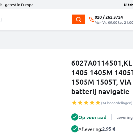
t - getest in Europa
Uits
020 / 262 3724
Ma - Vr: 09:00 tot 21:0
6027A0114501,KL1
1405 1405M 1405T
1505M 1505T, VIA
batterij navigatie
(34 beoordelingen)
Op voorraad
Levering
2.95 €
Aflevering: