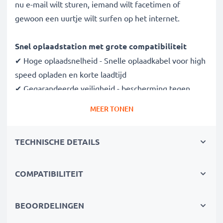
nu e-mail wilt sturen, iemand wilt facetimen of
gewoon een uurtje wilt surfen op het internet.
Snel oplaadstation met grote compatibiliteit
✔ Hoge oplaadsnelheid - Snelle oplaadkabel voor high
speed opladen en korte laadtijd
✔ Gegarandeerde veiligheid - bescherming tegen
kortsluiting, overhitting en overspanning
MEER TONEN
✔ Compacte, lichte bouwvorm - makkelijk draagbaar
en ideaal voor op reis
TECHNISCHE DETAILS
✔ Flexibele ingangsspanning 100V - 240V
Dankzij de flexibele spanning van 100V - 240V is de
COMPATIBILITEIT
adapter overal ter wereld te gebruiken (voor
stopcontacten buiten de EU norm heb je wel een
BEOORDELINGEN
adapter nodig). Welk project ook thuis, op kantoor of