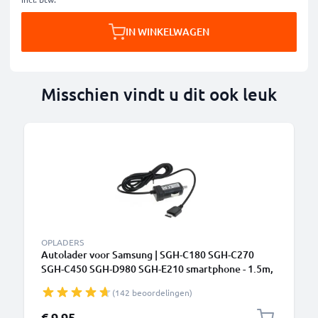
IN WINKELWAGEN
Misschien vindt u dit ook leuk
OPLADERS
Autolader voor Samsung | SGH-C180 SGH-C270
SGH-C450 SGH-D980 SGH-E210 smartphone - 1.5m,
5V, 0.5A / 500mA Car Oplader Oplaadkabel Mobiele
(142 beoordelingen)
Telefoon GSM toestel
€ 9,95