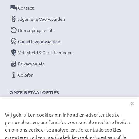
Contact
Algemene Voorwaarden
Herroepingsrecht
Garantievoorwaarden
Veiligheid & Certificeringen
Privacybeleid
Colofon
ONZE BETAALOPTIES
×
Wij gebruiken cookies om inhoud en advertenties te
ONZE VERZENDPARTNERS
personaliseren, om functies voor sociale media te bieden
en om ons verkeer te analyseren. Je kunt alle cookies
accepteren, alleen noodzakelijke cookies toestaan of je
© subtel.nl 2026