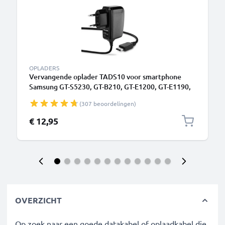
OPLADERS
Vervangende oplader TADS10 voor smartphone
Samsung GT-S5230, GT-B210, GT-E1200, GT-E1190,
GT-E1150, SGH-J700, SGH-F480, SGH-P250 Camera
(307 beoordelingen)
charger 1A / 1000mA oplaadstation 1.1m
€ 12,95
OVERZICHT
Op zoek naar een goede datakabel of oplaadkabel die