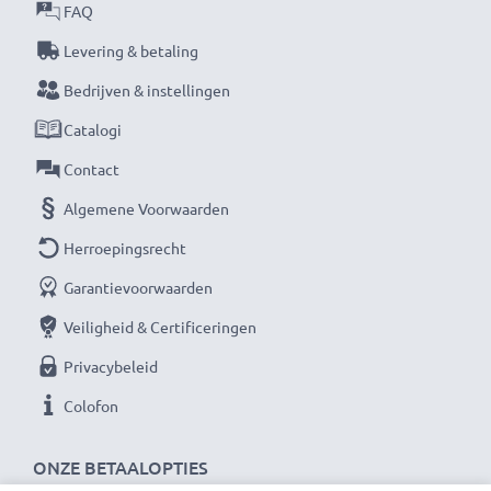
Kabel Materiaal
: PVC
FAQ
Connector materiaal
: PVC
Levering & betaling
Kleur
: zwart
Bedrijven & instellingen
Catalogi
★ 3 jaar garantie ★
Als internationale speciaalzaak sinds 2004 weten wij,
Contact
waar het bij hoogwaardige producten om draait.
Algemene Voorwaarden
Daarom verlenen wij een garantie van 36 maanden!
Herroepingsrecht
Garantievoorwaarden
Veiligheid & Certificeringen
Privacybeleid
Colofon
ONZE BETAALOPTIES