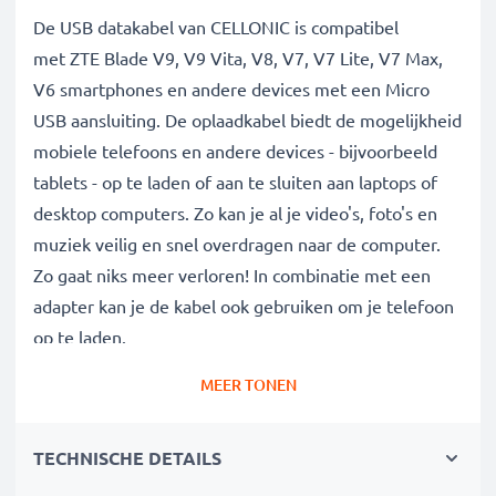
De USB datakabel van CELLONIC is compatibel
met ZTE Blade V9, V9 Vita, V8, V7, V7 Lite, V7 Max,
V6 smartphones en andere devices met een Micro
USB aansluiting. De oplaadkabel biedt de mogelijkheid
mobiele telefoons en andere devices - bijvoorbeeld
tablets - op te laden of aan te sluiten aan laptops of
desktop computers. Zo kan je al je video's, foto's en
muziek veilig en snel overdragen naar de computer.
Zo gaat niks meer verloren! In combinatie met een
adapter kan je de kabel ook gebruiken om je telefoon
op te laden.
MEER TONEN
Data kabel van hoge kwaliteit voor al je
megabytes en gigabytes:
TECHNISCHE DETAILS
✔ Gegevensoverdracht in de kortste tijd -
transferkabel met huidige versie 2.0