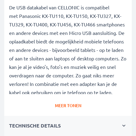
De USB datakabel van CELLONIC is compatibel
met Panasonic KX-TU110, KX-TU150, KX-TU327, KX-
TU329, KX-TU400, KX-TU456, KX-TU466 smartphones
en andere devices met een Micro USB aansluiting. De
oplaadkabel biedt de mogelijkheid mobiele telefoons
en andere devices - bijvoorbeeld tablets - op te laden
of aan te sluiten aan laptops of desktop computers. Zo
kan je al je video's, foto's en muziek veilig en snel
overdragen naar de computer. Zo gaat niks meer
verloren! In combinatie met een adapter kan je de
kabel ook gebruiken om je telefoon op te laden.
MEER TONEN
Data kabel van hoge kwaliteit voor al je
megabytes en gigabytes:
TECHNISCHE DETAILS
✔ Gegevensoverdracht in de kortste tijd -
transferkabel met huidige versie 2.0