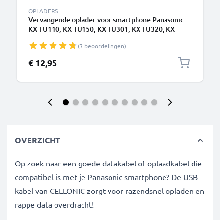
OPLADERS
Vervangende oplader voor smartphone Panasonic
KX-TU110, KX-TU150, KX-TU301, KX-TU320, KX-
TU327, KX-TU329, KX-TU400, KX-TU446, KX-TU456,
(7 beoordelingen)
KX-TU466 Camera charger 1A / 1000mA
oplaadstation 1.1m
€ 12,95
OVERZICHT
Op zoek naar een goede datakabel of oplaadkabel die
compatibel is met je Panasonic smartphone? De USB
kabel van CELLONIC zorgt voor razendsnel opladen en
rappe data overdracht!