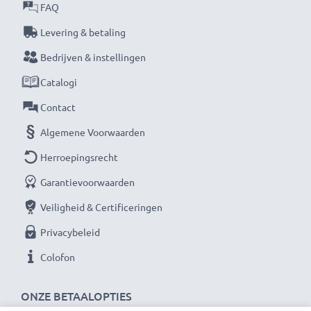
Kabel Materiaal
: PVC
FAQ
Connector materiaal
: PVC
Levering & betaling
Kleur
: zwart
Bedrijven & instellingen
Catalogi
★ 3 jaar garantie ★
Als internationale speciaalzaak sinds 2004 weten wij,
Contact
waar het bij hoogwaardige producten om draait.
Algemene Voorwaarden
Daarom verlenen wij een garantie van 36 maanden!
Herroepingsrecht
Garantievoorwaarden
Veiligheid & Certificeringen
Privacybeleid
Colofon
ONZE BETAALOPTIES