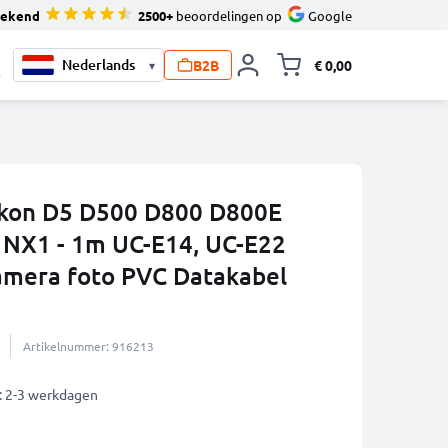
tekend
2500+
beoordelingen op
Google
B2B
€ 0,00
▾
Knevel minicart,
0
ikon D5 D500 D800 D800E
NX1 - 1m UC-E14, UC-E22
amera foto PVC Datakabel
Artikelnummer: 916213
: 2-3 werkdagen