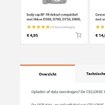
body cap BF-1B deksel compatibel
Gevoe
met Nikon D500, D700, D750, D800,
met sn
D850 camera en Nikkor F Mount AF-
voor s
(19 beoordelingen)
S AF-P A bajonet systeem - objectief
draagr
deksel
schro
€ 4,95
€ 14
camer
Technische
Overzicht
Opladen of data overdragen? De CELLONIC US
De USB data- en oplaadkabel van CELLONIC 