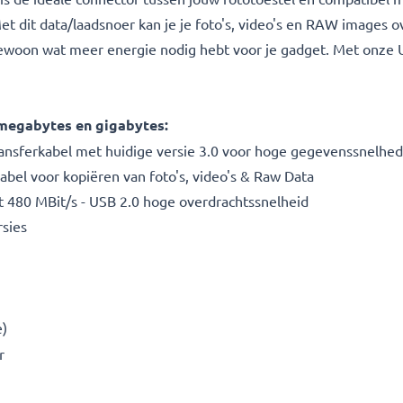
 dit data/laadsnoer kan je je foto's, video's en RAW images ov
ewoon wat meer energie nodig hebt voor je gadget. Met onze US
 megabytes en gigabytes:
transferkabel met huidige versie 3.0 voor hoge gegevenssnelhe
bel voor kopiëren van foto's, video's & Raw Data
 480 MBit/s - USB 2.0 hoge overdrachtssnelheid
sies
e)
r