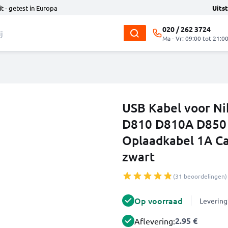
t - getest in Europa
Uits
020 / 262 3724
Ma - Vr: 09:00 tot 21:0
USB Kabel voor N
D810 D810A D850 
Oplaadkabel 1A C
zwart
(31 beoordelingen)
Op voorraad
Levering
2.95 €
Aflevering: