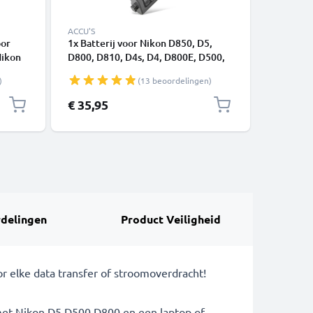
ACCU'S
ACCU'S
oor
1x Batterij voor Nikon D850, D5,
Batterij
Nikon
D800, D810, D4s, D4, D800E, D500,
1 V1, D7
D810A, D810E EN-EL18 EN-EL18a EN
D7000, D
)
(13 beoordelingen)
AF-S,
EL18a Accu (2600mAh, 10.8V) van
D800E, Z 5
subtel
EL15 20
€ 35,95
€ 24,95
delingen
Product Veiligheid
 elke data transfer of stroomoverdracht!
 met Nikon D5 D500 D800 en een laptop of