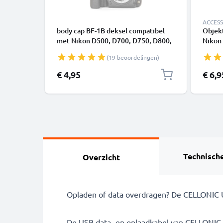
ACCESS
body cap BF-1B deksel compatibel
Objekt
met Nikon D500, D700, D750, D800,
Nikon
D850 camera en Nikkor F Mount AF-
AF-P, 
(19 beoordelingen)
S AF-P A bajonet systeem - objectief
Besch
deksel
AF-P, 
€ 4,95
€ 6,9
Technische
Overzicht
Opladen of data overdragen? De CELLONIC US
De USB data- en oplaadkabel van CELLONIC 