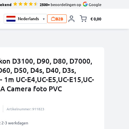
tekend
2500+
beoordelingen op
Google
B2B
€ 0,00
▾
Knevel minicart,
0
kon D3100, D90, D80, D7000,
60, D50, D4s, D40, D3s,
 - 1m UC-E4,UC-E5,UC-E15,UC-
1A Camera foto PVC
Artikelnummer: 911823
: 2-3 werkdagen