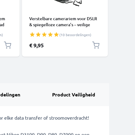
ACCESSOI
iem
Verstelbare camerariem voor DSLR
2-in-1 se
aad
& spiegelloze camera’s – veilige
lange ui
are
nekriem voor Canon, Nikon, Sony,
opvouwba
n)
(10 beoordelingen)
h
Panasonic – 110 cm nylon met
Bluetoot
d
lusbevestiging
telefoon
Speciale 
€ 9,95
€ 14,95
iPhone, 
Zwart
delingen
Product Veiligheid
 elke data transfer of stroomoverdracht!
 met Nikon D3100, D90, D80, D7000 en een