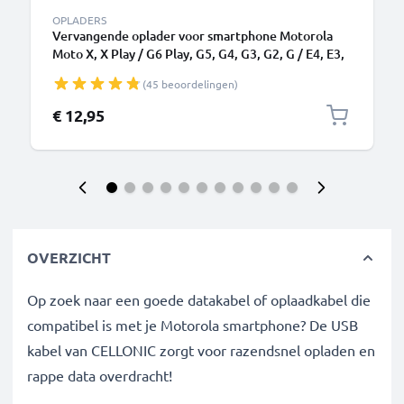
OPLADERS
Vervangende oplader voor smartphone Motorola
Moto X, X Play / G6 Play, G5, G4, G3, G2, G / E4, E3,
E2 / C, C Plus / RAZR Camera charger 1A / 1000mA
(45 beoordelingen)
oplaadstation 1.1m
€ 12,95
OVERZICHT
Op zoek naar een goede datakabel of oplaadkabel die
compatibel is met je Motorola smartphone? De USB
kabel van CELLONIC zorgt voor razendsnel opladen en
rappe data overdracht!