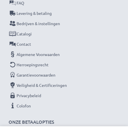
Kabel Materiaal
: PVC
FAQ
Connector materiaal
: PVC
Levering & betaling
Kleur
: zwart
Bedrijven & instellingen
Catalogi
★ 3 jaar garantie ★
Als internationale speciaalzaak sinds 2004 weten wij,
Contact
waar het bij hoogwaardige producten om draait.
Algemene Voorwaarden
Daarom verlenen wij een garantie van 36 maanden!
Herroepingsrecht
Garantievoorwaarden
Veiligheid & Certificeringen
Privacybeleid
Colofon
ONZE BETAALOPTIES