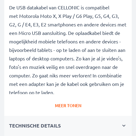
De USB datakabel van CELLONIC is compatibel
met Motorola Moto X, X Play / G6 Play, G5, G4, G3,
G2, G / E4, E3, E2 smartphones en andere devices met
een Micro USB aansluiting. De oplaadkabel biedt de
mogelijkheid mobiele telefoons en andere devices -
bijvoorbeeld tablets - op te laden of aan te sluiten aan
laptops of desktop computers. Zo kan je al je video's,
foto's en muziek veilig en snel overdragen naar de
computer. Zo gaat niks meer verloren! In combinatie
met een adapter kan je de kabel ook gebruiken om je
telefoon op te laden.
MEER TONEN
Data kabel van hoge kwaliteit voor al je
megabytes en gigabytes:
TECHNISCHE DETAILS
✔ Gegevensoverdracht in de kortste tijd -
transferkabel met huidige versie 2.0