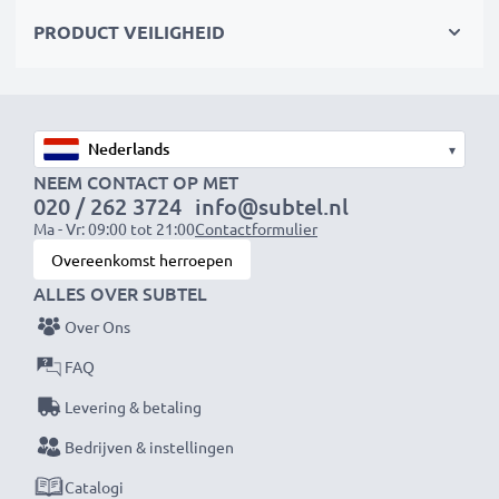
✔ breukvast, robuust en knikbestendig
PRODUCT VEILIGHEID
Merk:
CELLONIC
Soort:
Transferkabel (Data & Charging Cable)
Aansluiting 1
: Mini USB Stroomstekker
▾
Aansluiting 2
: USB A Connector
NEEM CONTACT OP MET
Versie
: 2.0
020 / 262 3724
info@subtel.nl
Ma - Vr: 09:00 tot 21:00
Contactformulier
Datasnelheid (max)
: 480 MBit/s - USB 2.0
Overeenkomst herroepen
Laadstroom
: 1A
ALLES OVER SUBTEL
Over Ons
Lengte van de kabel:
1m
Kabel Materiaal
: PVC
FAQ
Connector materiaal
: PVC
Levering & betaling
Kleur
: zwart
Bedrijven & instellingen
Catalogi
★ 3 jaar garantie ★