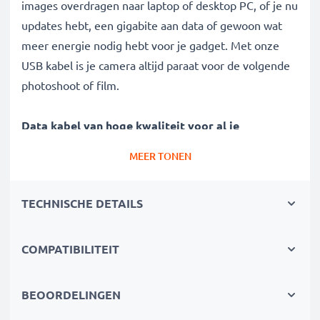
images overdragen naar laptop of desktop PC, of je nu
updates hebt, een gigabite aan data of gewoon wat
meer energie nodig hebt voor je gadget. Met onze
USB kabel is je camera altijd paraat voor de volgende
photoshoot of film.
Data kabel van hoge kwaliteit voor al je
megabytes en gigabytes:
MEER TONEN
✔ Gegevensoverdracht in de kortste tijd -
transferkabel met huidige versie 2.0 voor hoge
TECHNISCHE DETAILS
gegevenssnelheden
✔ Veilige gegevensoverdracht - overdrachtkabel voor
kopiëren van foto's, video's & Raw Data
COMPATIBILITEIT
✔ Software en firmware updates - kabel met 480
MBit/s - USB 2.0 hoge overdrachtssnelheid
BEOORDELINGEN
✔ backwards compatible met vorige USB versies