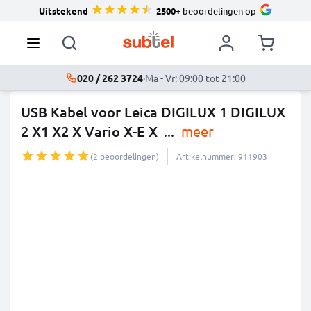
Uitstekend
2500+
beoordelingen op
020 / 262 3724
·
Ma - Vr: 09:00 tot 21:00
USB Kabel voor Leica DIGILUX 1 DIGILUX
2 X1 X2 X Vario X-E X
...
meer
(2 beoordelingen)
Artikelnummer: 911903