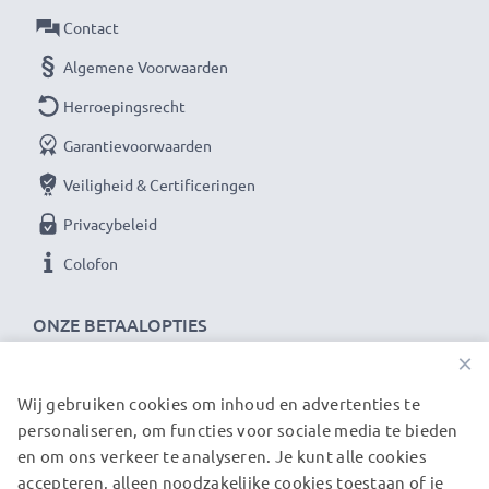
Als internationale speciaalzaak sinds 2004 weten wij,
Contact
waar het bij hoogwaardige producten om draait.
Algemene Voorwaarden
Daarom verlenen wij een garantie van 36 maanden!
Herroepingsrecht
Garantievoorwaarden
Veiligheid & Certificeringen
Privacybeleid
Colofon
ONZE BETAALOPTIES
×
Wij gebruiken cookies om inhoud en advertenties te
ONZE VERZENDPARTNERS
personaliseren, om functies voor sociale media te bieden
en om ons verkeer te analyseren. Je kunt alle cookies
accepteren, alleen noodzakelijke cookies toestaan of je
© subtel.nl 2026