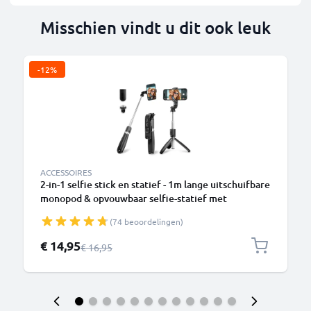
Misschien vindt u dit ook leuk
-12%
ACCESSOIRES
2-in-1 selfie stick en statief - 1m lange uitschuifbare
monopod & opvouwbaar selfie-statief met
Bluetooth afstandsbediening voor telefoon, camera
(74 beoordelingen)
- compatibel met iPhone, GoPro, Android & meer –
Zwart
Speciale prijs
€ 14,95
Normale prijs
€ 16,95