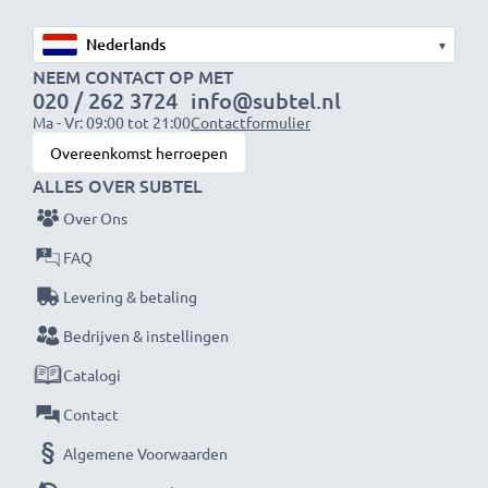
Merk:
CELLONIC Smartphone kabel
Soort:
Stromkabel und Datentransferkabel (Data
▾
& Charging cable)
NEEM CONTACT OP MET
Aansluiting 1
: USB C Type C Ladestecker
020 / 262 3724
info@subtel.nl
Ma - Vr: 09:00 tot 21:00
Contactformulier
Aansluiting 2
: USB C Type C Anschlussstecker
Overeenkomst herroepen
Versie
: 3.1 Gen 1
ALLES OVER SUBTEL
Laadstroom
: 3A (PD 60W)
Over Ons
Datasnelheid (max)
: 5 GBit/s - USB 3.1 Gen 1 (USB
3.0)
FAQ
Lengte van de kabel:
1m
Levering & betaling
Kabel Materiaal
: PVC
Bedrijven & instellingen
Connector materiaal
: PVC
Catalogi
Kleur
: wit
Contact
★ 3 jaar garantie ★
Algemene Voorwaarden
Als internationale speciaalzaak sinds 2004 weten wij,