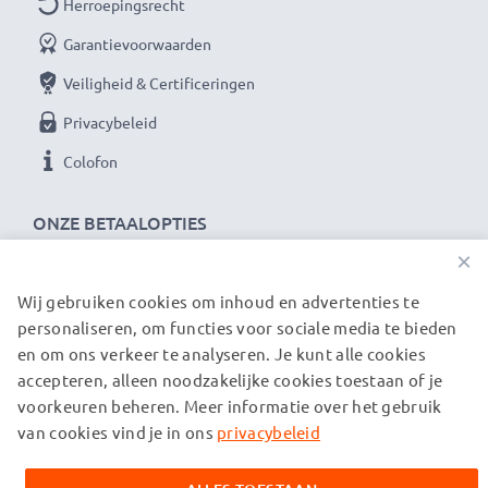
Herroepingsrecht
waar het bij hoogwaardige producten om draait.
Daarom verlenen wij een garantie van 36 maanden!
Garantievoorwaarden
Veiligheid & Certificeringen
Privacybeleid
Colofon
ONZE BETAALOPTIES
×
Wij gebruiken cookies om inhoud en advertenties te
ONZE VERZENDPARTNERS
personaliseren, om functies voor sociale media te bieden
en om ons verkeer te analyseren. Je kunt alle cookies
accepteren, alleen noodzakelijke cookies toestaan of je
© subtel.nl 2026
voorkeuren beheren. Meer informatie over het gebruik
Alle prijzen zijn inclusief btw en exclusief verzendkosten.
Houd er rekening mee dat alle genoemde handelsmerken de
van cookies vind je in ons
privacybeleid
geregistreerde handelsmerken van hun eigenaren zijn en
uitsluitend worden vermeld om informatie over onze