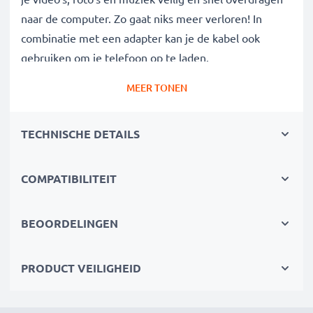
naar de computer. Zo gaat niks meer verloren! In
combinatie met een adapter kan je de kabel ook
gebruiken om je telefoon op te laden.
MEER TONEN
Data kabel van hoge kwaliteit voor al je
megabytes en gigabytes:
TECHNISCHE DETAILS
✔ Gegevensoverdracht in de kortste tijd -
transferkabel met huidige versie 3.1 Gen 1
✔ Veilige gegevensoverdracht - overdrachtkabel voor
COMPATIBILITEIT
veilig kopiëren van documenten, foto's, video's &
muziek
BEOORDELINGEN
✔ Software en firmware updates - computerkabel met
5 GBit/s - USB 3.1 Gen 1 (USB 3.0) hoge
PRODUCT VEILIGHEID
overdrachtssnelheid