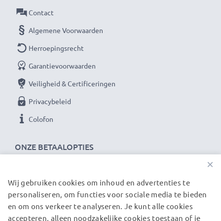
Als internationale speciaalzaak sinds 2004 weten wij,
Contact
waar het bij hoogwaardige producten om draait.
Algemene Voorwaarden
Daarom verlenen wij een garantie van 36 maanden!
Herroepingsrecht
Garantievoorwaarden
Veiligheid & Certificeringen
Privacybeleid
Colofon
ONZE BETAALOPTIES
×
Wij gebruiken cookies om inhoud en advertenties te
ONZE VERZENDPARTNERS
personaliseren, om functies voor sociale media te bieden
en om ons verkeer te analyseren. Je kunt alle cookies
accepteren, alleen noodzakelijke cookies toestaan of je
© subtel.nl 2026