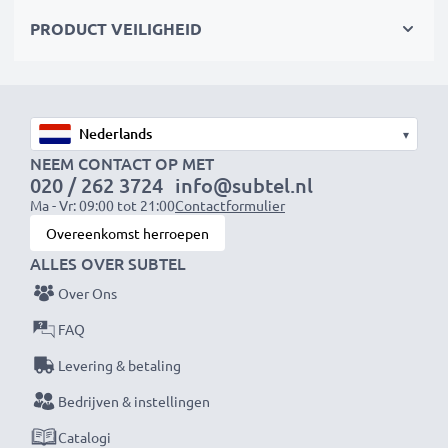
✔ breukvast, robuust en knikbestendig
PRODUCT VEILIGHEID
Merk:
CELLONIC
Soort:
Transferkabel (Data & Charging Cable)
Aansluiting 1
: Mini USB Stroomstekker
▾
Aansluiting 2
: USB A Connector
NEEM CONTACT OP MET
Versie
: 2.0
020 / 262 3724
info@subtel.nl
Ma - Vr: 09:00 tot 21:00
Contactformulier
Datasnelheid (max)
: 480 MBit/s - USB 2.0
Overeenkomst herroepen
Laadstroom
: 1A
ALLES OVER SUBTEL
Over Ons
Lengte van de kabel:
1m
Kabel Materiaal
: PVC
FAQ
Connector materiaal
: PVC
Levering & betaling
Kleur
: zwart
Bedrijven & instellingen
Catalogi
★ 3 jaar garantie ★