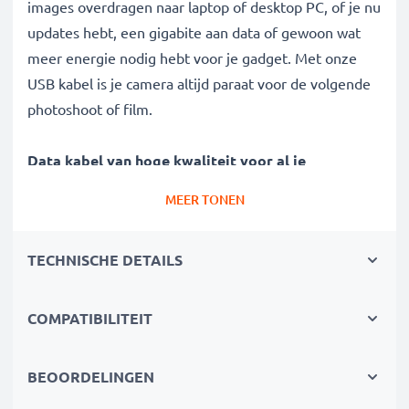
images overdragen naar laptop of desktop PC, of je nu
updates hebt, een gigabite aan data of gewoon wat
meer energie nodig hebt voor je gadget. Met onze
USB kabel is je camera altijd paraat voor de volgende
photoshoot of film.
Data kabel van hoge kwaliteit voor al je
megabytes en gigabytes:
MEER TONEN
✔ Gegevensoverdracht in de kortste tijd -
transferkabel met huidige versie 2.0 voor hoge
TECHNISCHE DETAILS
gegevenssnelheden
✔ Veilige gegevensoverdracht - overdrachtkabel voor
kopiëren van foto's, video's & Raw Data
COMPATIBILITEIT
✔ Software en firmware updates - kabel met 480
MBit/s - USB 2.0 hoge overdrachtssnelheid
BEOORDELINGEN
✔ backwards compatible met vorige USB versies